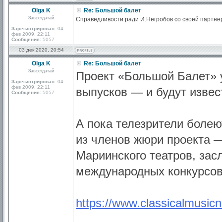
Olga K
Re: Большой балет
Завсегдатай
Справедливости ради И.Негробов со своей партнер
Зарегистрирован:
04
фев 2009, 22:11
Сообщения:
5057
03 дек 2020, 20:54
Olga K
Re: Большой балет
Завсегдатай
Проект «Большой Балет» у
Зарегистрирован:
04
фев 2009, 22:11
выпусков — и будут извес
Сообщения:
5057
А пока телезрители болею
из членов жюри проекта 
Мариинского театров, за
международных конкурсов
https://www.classicalmusicn