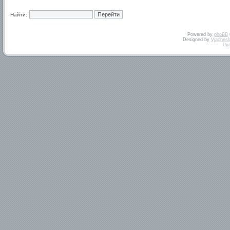
Найти:
Powered by
phpBB
Designed by
Vjachesl
Ру