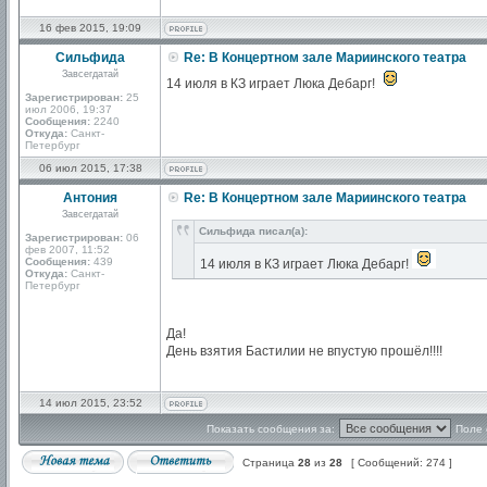
16 фев 2015, 19:09
Сильфида
Re: В Концертном зале Мариинского театра
Завсегдатай
14 июля в КЗ играет Люка Дебарг!
Зарегистрирован:
25
июл 2006, 19:37
Сообщения:
2240
Откуда:
Санкт-
Петербург
06 июл 2015, 17:38
Антония
Re: В Концертном зале Мариинского театра
Завсегдатай
Сильфида писал(а):
Зарегистрирован:
06
фев 2007, 11:52
Сообщения:
439
14 июля в КЗ играет Люка Дебарг!
Откуда:
Санкт-
Петербург
Да!
День взятия Бастилии не впустую прошёл!!!!
14 июл 2015, 23:52
Показать сообщения за:
Поле 
Страница
28
из
28
[ Сообщений: 274 ]