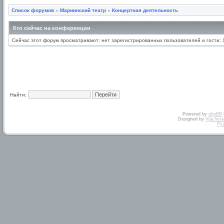
Список форумов
»
Мариинский театр
»
Концертная деятельность
Кто сейчас на конференции
Сейчас этот форум просматривают: нет зарегистрированных пользователей и гости: 
Найти:
Powered by
phpBB
Designed by
Vjachesl
Ру