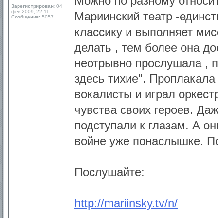
Можно по разному относить
Зарегистрирован:
04
фев 2009, 22:11
Мариинский театр -единств
Сообщения:
5057
классику и выполняет мис
делать , тем более она д
неотрывно прослушала , п
здесь тихие". Проплакала
вокалисты и играл оркест
чувства своих героев. Да
подступали к глазам. А о
войне уже понаслышке. П
Послушайте:
http://mariinsky.tv/n/