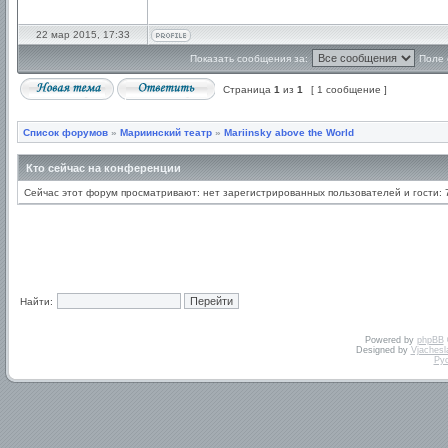
22 мар 2015, 17:33
Показать сообщения за:
Поле 
Страница
1
из
1
[ 1 сообщение ]
Список форумов
»
Мариинский театр
»
Mariinsky above the World
Кто сейчас на конференции
Сейчас этот форум просматривают: нет зарегистрированных пользователей и гости: 
Найти:
Powered by
phpBB
Designed by
Vjachesl
Ру