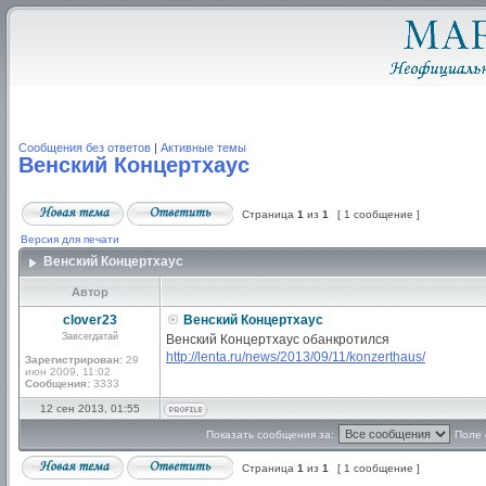
Сообщения без ответов
|
Активные темы
Венский Концертхаус
Страница
1
из
1
[ 1 сообщение ]
Версия для печати
Венский Концертхаус
Автор
clover23
Венский Концертхаус
Завсегдатай
Венский Концертхаус обанкротился
http://lenta.ru/news/2013/09/11/konzerthaus/
Зарегистрирован:
29
июн 2009, 11:02
Сообщения:
3333
12 сен 2013, 01:55
Показать сообщения за:
Поле 
Страница
1
из
1
[ 1 сообщение ]