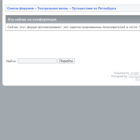
Список форумов
»
Театральная жизнь
»
Путешествие из Петербурга
Кто сейчас на конференции
Сейчас этот форум просматривают: нет зарегистрированных пользователей и гости: 
Найти:
Powered by
phpBB
Designed by
Vjachesl
Ру