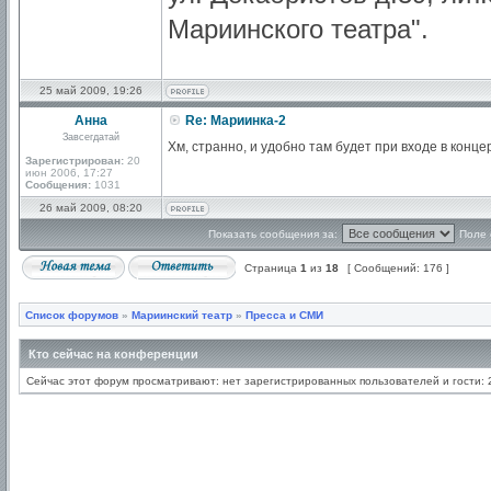
Мариинского театра".
25 май 2009, 19:26
Анна
Re: Мариинка-2
Завсегдатай
Хм, странно, и удобно там будет при входе в конц
Зарегистрирован:
20
июн 2006, 17:27
Сообщения:
1031
26 май 2009, 08:20
Показать сообщения за:
Поле 
Страница
1
из
18
[ Сообщений: 176 ]
Список форумов
»
Мариинский театр
»
Пресса и СМИ
Кто сейчас на конференции
Сейчас этот форум просматривают: нет зарегистрированных пользователей и гости: 