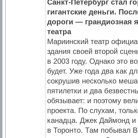
Санкт-Петербург стал г
гигантские деньги. Пос
дороги — грандиозная 
театра
Мариинский театр официал
здания своей второй сце
в 2003 году. Однако это в
будет. Уже года два как д
сокрушив несколько мешав
пятилетки и два безвестны
обязывает: и поэтому вел
проекта. По слухам, толь
канадца. Джек Даймонд и
в Торонто. Там побывал В