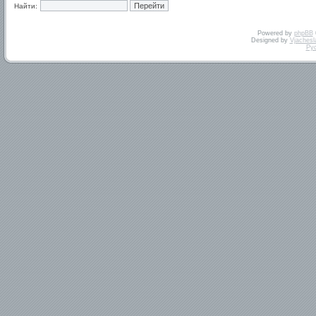
Найти:
Powered by
phpBB
Designed by
Vjachesl
Ру