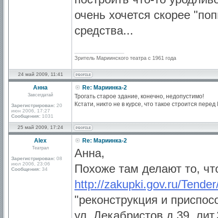
очень хочется скорее "по
средства...
_________________
Зритель Мариинского театра с 1961 года
24 май 2009, 11:41
Анна
Re: Мариинка-2
Завсегдатай
Трогать старое здание, конечно, недопустимо!
Кстати, никто не в курсе, что такое строится пере
Зарегистрирован:
20
июн 2006, 17:27
Сообщения:
1031
25 май 2009, 17:24
Alex
Re: Мариинка-2
Театрал
Анна,
Зарегистрирован:
08
июл 2006, 23:06
Похоже там делают то, чт
Сообщения:
34
http://zakupki.gov.ru/Tende
"реконструкция и приспосо
ул. Декабристов д.39, ли