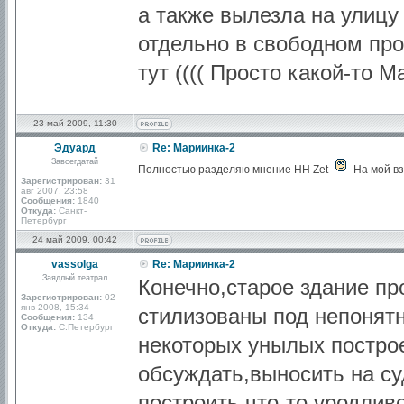
а также вылезла на улицу
отдельно в свободном пр
тут (((( Просто какой-то 
23 май 2009, 11:30
Эдуард
Re: Мариинка-2
Завсегдатай
Полностью разделяю мнение HH Zet
На мой вз
Зарегистрирован:
31
авг 2007, 23:58
Сообщения:
1840
Откуда:
Санкт-
Петербург
24 май 2009, 00:42
vassolga
Re: Мариинка-2
Заядлый театрал
Конечно,старое здание пр
Зарегистрирован:
02
янв 2008, 15:34
стилизованы под непонятн
Сообщения:
134
Откуда:
С.Петербург
некоторых унылых построе
обсуждать,выносить на су
построить что-то уродлив