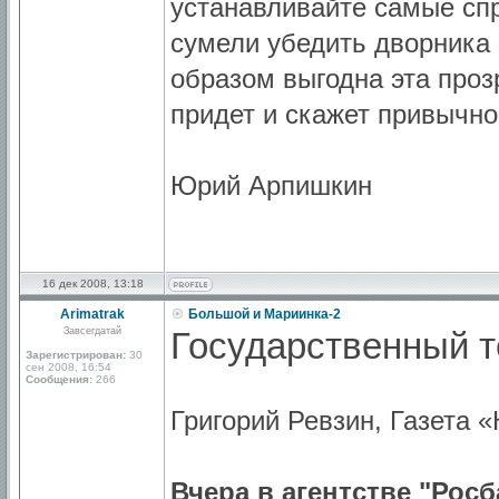
устанавливайте самые сп
сумели убедить дворника в
образом выгодна эта проз
придет и скажет привычно
Юрий Арпишкин
16 дек 2008, 13:18
Arimatrak
Большой и Мариинка-2
Завсегдатай
Государственный т
Зарегистрирован:
30
сен 2008, 16:54
Сообщения:
266
Григорий Ревзин, Газета 
Вчера в агентстве "Рос