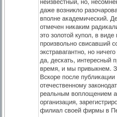
неизвестный, но, несомне
даже возникло разочарова
вполне академический. Д
отмечен никаким радикали
это золотой купол, в вид
произвольно свисавший со
экстравагантно, но ничего
да, дескать, интересный 
время, и мы привыкнем. З
Вскоре после публикации 
отечественному законодат
реальным воплощением ар
организация, зарегистрир
филиал своей фирмы в Пе