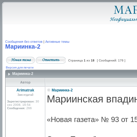
Сообщения без ответов
|
Активные темы
Мариинка-2
Страница
1
из
18
[ Сообщений: 176 ]
Версия для печати
Мариинка-2
Автор
Arimatrak
Мариинка-2
Завсегдатай
Мариинская впади
Зарегистрирован:
30
сен 2008, 16:54
Сообщения:
266
«Новая газета» № 93 от 1