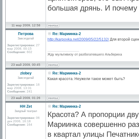
большая дрянь. И почему 
11 мар 2009, 12:58
Петрова
Re: Мариинка-2
Завсегдатай
http://karpovka.net/2009/05/22/5132/
Для второй сцен
Зарегистрирован:
27
мар 2008, 00:15
_________________
Сообщения:
602
Жду мультивизу от разбогатевшего Альбериха
23 май 2009, 00:45
zlobey
Re: Мариинка-2
Завсегдатай
Какая красота. Неужели такое может быть?
Зарегистрирован:
16
мар 2008, 13:31
Сообщения:
241
23 май 2009, 01:26
HH Zet
Re: Мариинка-2
Заядлый театрал
Красота? А пропорции дву
Зарегистрирован:
06
дек 2006, 16:18
Мариинка совершенно раз
Сообщения:
164
в квартал улицы Печатнико