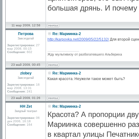
большая дрянь. И почему 
11 мар 2009, 12:58
Петрова
Re: Мариинка-2
Завсегдатай
http://karpovka.net/2009/05/22/5132/
Для второй сцен
Зарегистрирован:
27
мар 2008, 00:15
_________________
Сообщения:
602
Жду мультивизу от разбогатевшего Альбериха
23 май 2009, 00:45
zlobey
Re: Мариинка-2
Завсегдатай
Какая красота. Неужели такое может быть?
Зарегистрирован:
16
мар 2008, 13:31
Сообщения:
241
23 май 2009, 01:26
HH Zet
Re: Мариинка-2
Заядлый театрал
Красота? А пропорции дву
Зарегистрирован:
06
дек 2006, 16:18
Мариинка совершенно раз
Сообщения:
164
в квартал улицы Печатнико