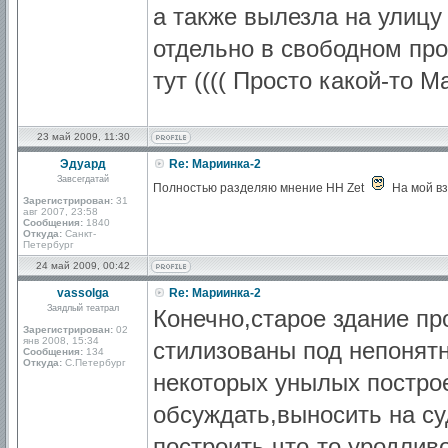
а также вылезла на улицу
отдельно в свободном пр
тут (((( Просто какой-то 
23 май 2009, 11:30
Эдуард
Re: Мариинка-2
Завсегдатай
Полностью разделяю мнение HH Zet
На мой вз
Зарегистрирован:
31
авг 2007, 23:58
Сообщения:
1840
Откуда:
Санкт-
Петербург
24 май 2009, 00:42
vassolga
Re: Мариинка-2
Заядлый театрал
Конечно,старое здание пр
Зарегистрирован:
02
янв 2008, 15:34
стилизованы под непонятн
Сообщения:
134
Откуда:
С.Петербург
некоторых унылых построе
обсуждать,выносить на су
построить что-то уродлив