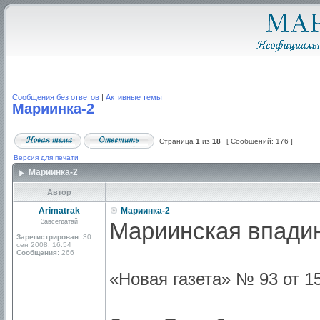
Сообщения без ответов
|
Активные темы
Мариинка-2
Страница
1
из
18
[ Сообщений: 176 ]
Версия для печати
Мариинка-2
Автор
Arimatrak
Мариинка-2
Завсегдатай
Мариинская впади
Зарегистрирован:
30
сен 2008, 16:54
Сообщения:
266
«Новая газета» № 93 от 1