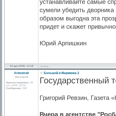
устанавливайте самые сп
сумели убедить дворника в
образом выгодна эта проз
придет и скажет привычно
Юрий Арпишкин
16 дек 2008, 13:18
Arimatrak
Большой и Мариинка-2
Завсегдатай
Государственный т
Зарегистрирован:
30
сен 2008, 16:54
Сообщения:
266
Григорий Ревзин, Газета 
Вчера в агентстве "Рос