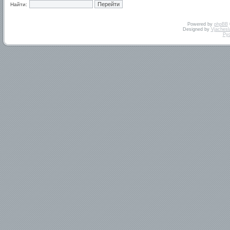
Найти:
Powered by
phpBB
Designed by
Vjachesl
Ру