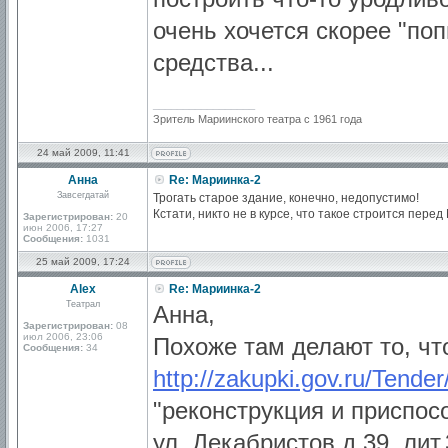
очень хочется скорее "по
средства...
_________________
Зритель Мариинского театра с 1961 года
24 май 2009, 11:41
Анна
Re: Мариинка-2
Завсегдатай
Трогать старое здание, конечно, недопустимо!
Кстати, никто не в курсе, что такое строится пере
Зарегистрирован:
20
июн 2006, 17:27
Сообщения:
1031
25 май 2009, 17:24
Alex
Re: Мариинка-2
Театрал
Анна,
Зарегистрирован:
08
июл 2006, 23:06
Похоже там делают то, чт
Сообщения:
34
http://zakupki.gov.ru/Tende
"реконструкция и приспосо
ул. Декабристов д.39, ли