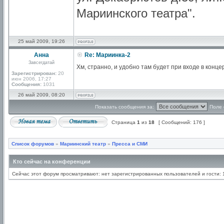
Мариинского театра".
25 май 2009, 19:26
Анна
Re: Мариинка-2
Завсегдатай
Хм, странно, и удобно там будет при входе в конц
Зарегистрирован:
20
июн 2006, 17:27
Сообщения:
1031
26 май 2009, 08:20
Показать сообщения за:
Поле 
Страница
1
из
18
[ Сообщений: 176 ]
Список форумов
»
Мариинский театр
»
Пресса и СМИ
Кто сейчас на конференции
Сейчас этот форум просматривают: нет зарегистрированных пользователей и гости: 