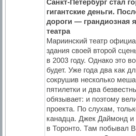
Санкт-Петербург стал г
гигантские деньги. Пос
дороги — грандиозная 
театра
Мариинский театр официал
здания своей второй сце
в 2003 году. Однако это в
будет. Уже года два как д
сокрушив несколько мешав
пятилетки и два безвестны
обязывает: и поэтому вел
проекта. По слухам, толь
канадца. Джек Даймонд и
в Торонто. Там побывал В