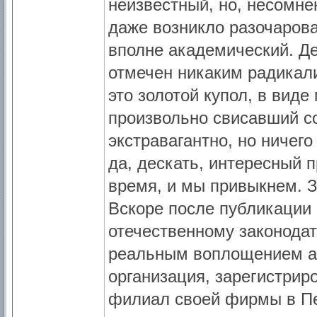
неизвестный, но, несомне
даже возникло разочарова
вполне академический. Д
отмечен никаким радикали
это золотой купол, в вид
произвольно свисавший со
экстравагантно, но ничего
да, дескать, интересный 
время, и мы привыкнем. З
Вскоре после публикации 
отечественному законодат
реальным воплощением ар
организация, зарегистрир
филиал своей фирмы в Пе