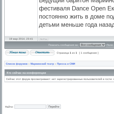
Ведущий баритон Мариинс
фестиваля Dance Open Ек
постоянно жить в доме по
детьми меньше года назад
19 мар 2014, 23:41
Показать сообщения за:
Поле 
Страница
1
из
1
[ 1 сообщение ]
Список форумов
»
Мариинский театр
»
Пресса и СМИ
Кто сейчас на конференции
Сейчас этот форум просматривают: нет зарегистрированных пользователей и гости: 
Найти: