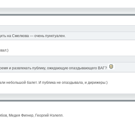
дить на Смелкова — очень пунктуален.
вал:)
 время и развлекать публику, ожидающую опаздывающего ВАГ?
вали небольшой балет. И публика не опаздывала, и дирижеры:)
ибов, Медея Фигнер, Георгий Нэлепп.