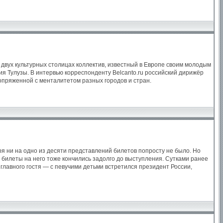
двух культурных столицах коллектив, известный в Европе своим молодым
Тулузы. В интервью корреспонденту Belcanto.ru российский дирижёр
сопряженной с менталитетом разных городов и стран.
ря ни на одно из десяти представлений билетов попросту не было. Но
 билеты на него тоже кончились задолго до выступления. Сутками ранее
главного гостя — с певучими детьми встретился президент России,