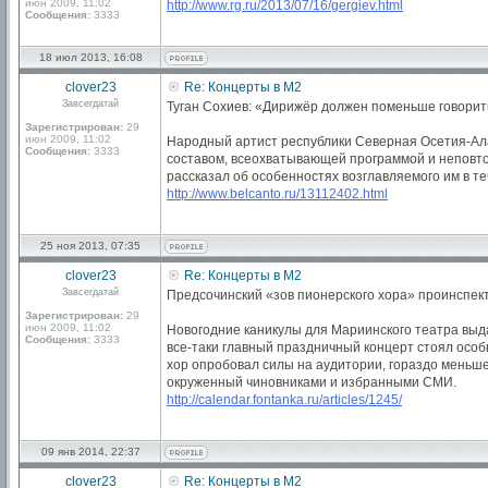
июн 2009, 11:02
http://www.rg.ru/2013/07/16/gergiev.html
Сообщения:
3333
18 июл 2013, 16:08
clover23
Re: Концерты в М2
Завсегдатай
Туган Сохиев: «Дирижёр должен поменьше говорит
Зарегистрирован:
29
июн 2009, 11:02
Народный артист республики Северная Осетия-Алан
Сообщения:
3333
составом, всеохватывающей программой и неповто
рассказал об особенностях возглавляемого им в т
http://www.belcanto.ru/13112402.html
25 ноя 2013, 07:35
clover23
Re: Концерты в М2
Завсегдатай
Предсочинский «зов пионерского хора» проинспек
Зарегистрирован:
29
июн 2009, 11:02
Новогодние каникулы для Мариинского театра выда
Сообщения:
3333
все-таки главный праздничный концерт стоял особ
хор опробовал силы на аудитории, гораздо меньше
окруженный чиновниками и избранными СМИ.
http://calendar.fontanka.ru/articles/1245/
09 янв 2014, 22:37
clover23
Re: Концерты в М2