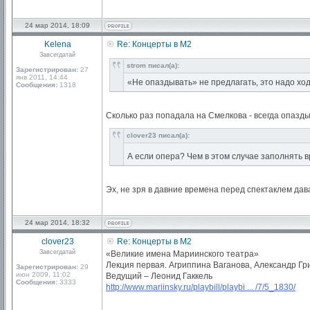
24 мар 2014, 18:09
Kelena
Re: Концерты в М2
Завсегдатай
strom писал(а):
Зарегистрирован:
27
янв 2011, 14:44
«Не опаздывать» не предлагать, это надо хо
Сообщения:
1318
Сколько раз попадала на Смелкова - всегда опазды
clover23 писал(а):
А если опера? Чем в этом случае заполнять
Эх, не зря в давние времена перед спектаклем да
24 мар 2014, 18:32
clover23
Re: Концерты в М2
Завсегдатай
«Великие имена Мариинского театра»
Лекция первая. Агриппина Ваганова, Александр Гр
Зарегистрирован:
29
июн 2009, 11:02
Ведущий – Леонид Гаккель
Сообщения:
3333
http://www.mariinsky.ru/playbill/playbi ... /7/5_1830/