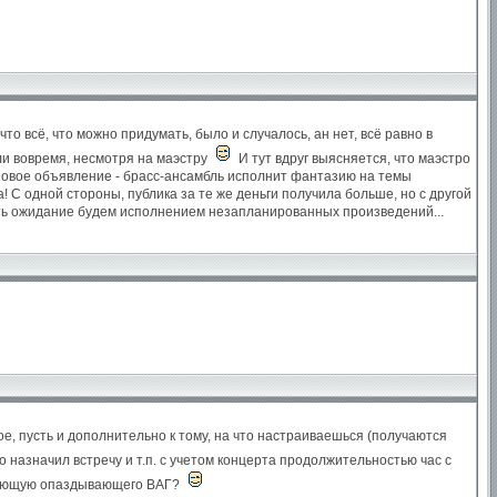
о всё, что можно придумать, было и случалось, ан нет, всё равно в
или вовремя, несмотря на маэстру
И тут вдруг выясняется, что маэстро
 новое объявление - брасс-ансамбль исполнит фантазию на темы
 С одной стороны, публика за те же деньги получила больше, но с другой
ивать ожидание будем исполнением незапланированных произведений...
ое, пусть и дополнительно к тому, на что настраиваешься (получаются
то назначил встречу и т.п. с учетом концерта продолжительностью час с
жидающую опаздывающего ВАГ?