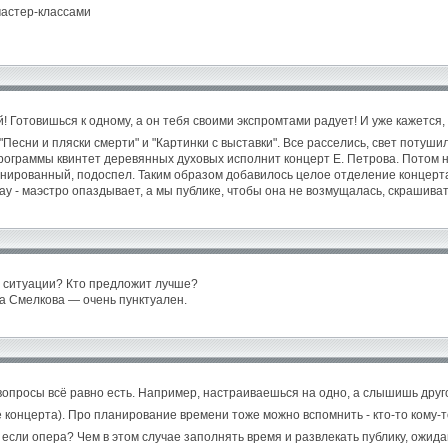
астер-классами
товишься к одному, а он тебя своими экспромтами радует! И уже кажется, чт
"Песни и пляски смерти" и "Картинки с выставки". Все расселись, свет потуш
программы квинтет деревянных духовых исполнит концерт Е. Петрова. Потом
анированный, подоспел. Таким образом добавилось целое отделение концерта!
-хау - маэстро опаздывает, а мы публике, чтобы она не возмущалась, скраш
е ситуации? Кто предложит лучше?
на Смелкова — очень пунктуален.
 вопросы всё равно есть. Например, настраиваешься на одно, а слышишь друг
ле концерта). Про планирование времени тоже можно вспомнить - кто-то кому-
. А если опера? Чем в этом случае заполнять время и развлекать публику, о