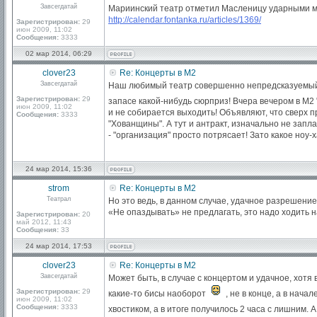
Завсегдатай
Мариинский театр отметил Масленицу ударными м
http://calendar.fontanka.ru/articles/1369/
Зарегистрирован:
29
июн 2009, 11:02
Сообщения:
3333
02 мар 2014, 06:29
clover23
Re: Концерты в М2
Завсегдатай
Наш любимый театр совершенно непредсказуемый! Го
Зарегистрирован:
29
запасе какой-нибудь сюрприз! Вчера вечером в М2 
июн 2009, 11:02
и не собирается выходить! Объявляют, что сверх 
Сообщения:
3333
"Хованщины". А тут и антракт, изначально не запл
- "организация" просто потрясает! Зато какое ноу
24 мар 2014, 15:36
strom
Re: Концерты в М2
Театрал
Но это ведь, в данном случае, удачное разрешени
«Не опаздывать» не предлагать, это надо ходить 
Зарегистрирован:
20
май 2012, 11:43
Сообщения:
33
24 мар 2014, 17:53
clover23
Re: Концерты в М2
Завсегдатай
Может быть, в случае с концертом и удачное, хотя
Зарегистрирован:
29
какие-то бисы наоборот
, не в конце, а в нача
июн 2009, 11:02
Сообщения:
3333
хвостиком, а в итоге получилось 2 часа с лишним