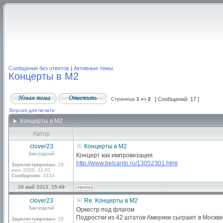
Сообщения без ответов
|
Активные темы
Концерты в М2
Страница
1
из
2
[ Сообщений: 17 ]
Версия для печати
Концерты в М2
Автор
clover23
Концерты в М2
Завсегдатай
Концерт как импровизация
http://www.belcanto.ru/13052301.html
Зарегистрирован:
29
июн 2009, 11:02
Сообщения:
3333
26 май 2013, 15:49
clover23
Re: Концерты в М2
Завсегдатай
Оркестр под флагом
Подростки из 42 штатов Америки сыграют в Москве
Зарегистрирован:
29