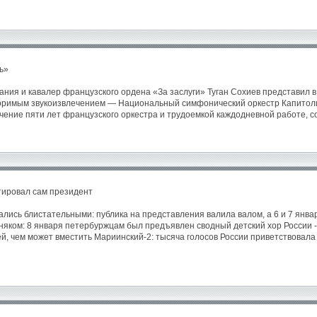
ь»
ия и кавалер французского ордена «За заслуги» Туган Сохиев представил в 
римым звукоизвлечением — Национальный симфонический оркестр Капитолия 
ечение пяти лет французского оркестра и трудоемкой каждодневной работе, 
тировал сам президент
лись блистательными: публика на представления валила валом, а 6 и 7 янва
няком: 8 января петербуржцам был предъявлен сводный детский хор России -
й, чем может вместить Мариинский-2: тысяча голосов России приветствовала 