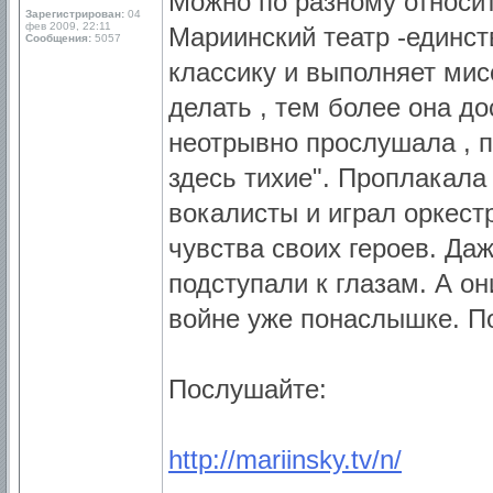
Можно по разному относить
Зарегистрирован:
04
фев 2009, 22:11
Мариинский театр -единств
Сообщения:
5057
классику и выполняет мис
делать , тем более она д
неотрывно прослушала , п
здесь тихие". Проплакала
вокалисты и играл оркест
чувства своих героев. Да
подступали к глазам. А о
войне уже понаслышке. П
Послушайте:
http://mariinsky.tv/n/