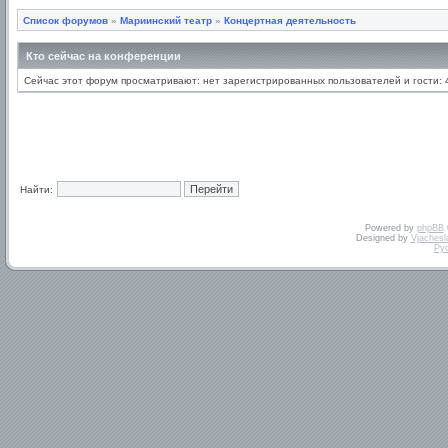
Список форумов
»
Мариинский театр
»
Концертная деятельность
Кто сейчас на конференции
Сейчас этот форум просматривают: нет зарегистрированных пользователей и гости: 
Найти:
Powered by
phpBB
Designed by
Vjachesl
Ру