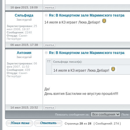
16 фев 2015, 19:09
Сильфида
Re: В Концертном зале Мариинского театра
Завсегдатай
14 июля в КЗ играет Люка Дебарг!
Зарегистрирован:
25
июл 2006, 19:37
Сообщения:
2240
Откуда:
Санкт-
Петербург
06 июл 2015, 17:38
Антония
Re: В Концертном зале Мариинского театра
Завсегдатай
Сильфида писал(а):
Зарегистрирован:
06
фев 2007, 11:52
Сообщения:
439
14 июля в КЗ играет Люка Дебарг!
Откуда:
Санкт-
Петербург
Да!
День взятия Бастилии не впустую прошёл!!!!
14 июл 2015, 23:52
Показать сообщения за:
Поле 
Страница
28
из
28
[ Сообщений: 274 ]