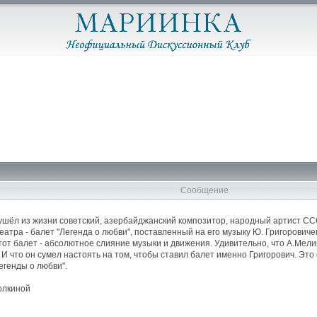
Сообщение
у ушёл из жизни советский, азербайджанский композитор, народный артист СС
театра - балет "Легенда о любви", поставленный на его музыку Ю. Григорови
этот балет - абсолютное слияние музыки и движения. Удивительно, что А.Мел
 И что он сумел настоять на том, чтобы ставил балет именно Григорович. Это 
егенды о любви".
олкиной