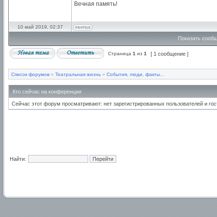
Вечная память!
10 май 2019, 02:37
Показать сообщ
Страница
1
из
1
[ 1 сообщение ]
Список форумов
»
Театральная жизнь
»
События, люди, факты...
Кто сейчас на конференции
Сейчас этот форум просматривают: нет зарегистрированных пользователей и гос
Найти: