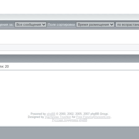
ения за:
Поле сортировки
ти: 20
Powered by
phpBB
© 2000, 2002, 2005, 2007 phpBB Group.
Designed by
Vjacheslav Trushkin
for
Free Forums
/
DivisionCore
.
Русская поддержка phpBB