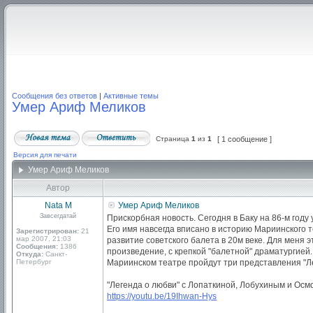
Сообщения без ответов
|
Активные темы
Умер Ариф Меликов
Страница
1
из
1
[ 1 сообщение ]
Версия для печати
Умер Ариф Меликов
Автор
Nata M
Умер Ариф Меликов
Завсегдатай
Прискорбная новость. Сегодня в Баку на 86-м год
Его имя навсегда вписано в историю Мариинского 
Зарегистрирован:
21
мар 2007, 21:03
развитие советского балета в 20м веке. Для меня 
Сообщения:
1386
произведение, с крепкой "балетной" драматургией.
Откуда:
Санкт-
Петербург
Мариинском театре пройдут три представления "Л
"Легенда о любви" с Лопаткиной, Лобухиным и Осм
https://youtu.be/19Ihwan-Hys