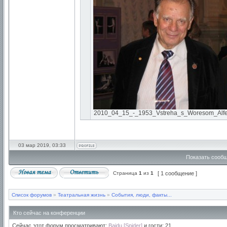
2010_04_15_-_1953_Vstreha_s_Woresom_Alferov
03 мар 2019, 03:33
Показать сообщ
Страница
1
из
1
[ 1 сообщение ]
Список форумов
»
Театральная жизнь
»
События, люди, факты...
Кто сейчас на конференции
Сейчас этот форум просматривают:
Baidu [Spider]
и гости: 21