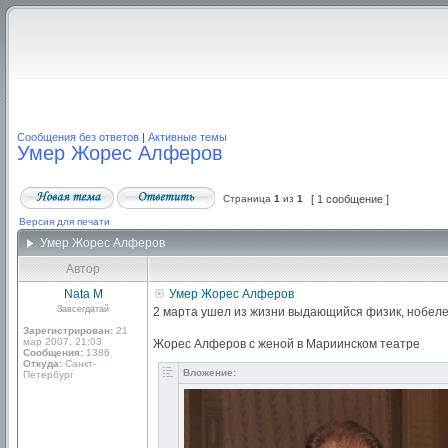
Сообщения без ответов
|
Активные темы
Умер Жорес Алферов
Страница
1
из
1
[ 1 сообщение ]
Версия для печати
Умер Жорес Алферов
Автор
Nata M
Умер Жорес Алферов
Завсегдатай
2 марта ушел из жизни выдающийся физик, нобеле
Зарегистрирован:
21
мар 2007, 21:03
Жорес Алферов с женой в Мариинском театре
Сообщения:
1386
Откуда:
Санкт-
Вложение:
Петербург