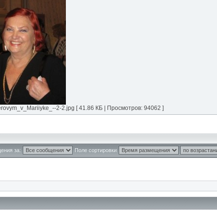
ym_v_Mariiyke_--2-2.jpg [ 41.86 КБ | Просмотров: 94062 ]
ения за:
Поле сортировки