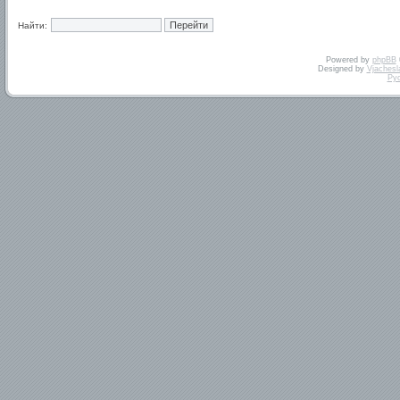
Найти:
Powered by
phpBB
Designed by
Vjachesl
Ру