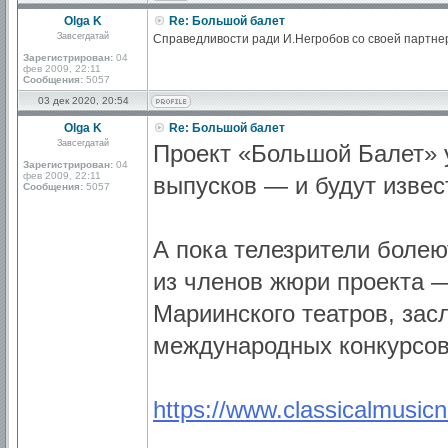
Olga K
Re: Большой балет
Завсегдатай
Справедливости ради И.Негробов со своей партнер
Зарегистрирован:
04
фев 2009, 22:11
Сообщения:
5057
03 дек 2020, 20:54
Olga K
Re: Большой балет
Завсегдатай
Проект «Большой Балет» у
Зарегистрирован:
04
фев 2009, 22:11
выпусков — и будут извес
Сообщения:
5057
А пока телезрители болею
из членов жюри проекта 
Мариинского театров, за
международных конкурсов
https://www.classicalmusicn