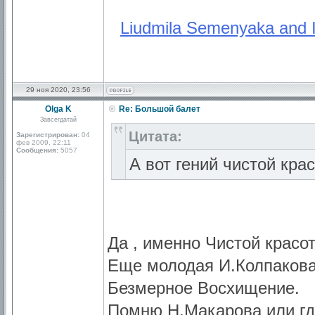
Liudmila Semenyaka and
29 ноя 2020, 23:56
Olga K
Re: Большой балет
Завсегдатай
Цитата:
Зарегистрирован:
04
фев 2009, 22:11
Сообщения:
5057
А вот гений чистой кра
Да , именно Чистой красо
Еще молодая И.Колпакова
Безмерное Восхищение.
Помню Н.Макарова или где-