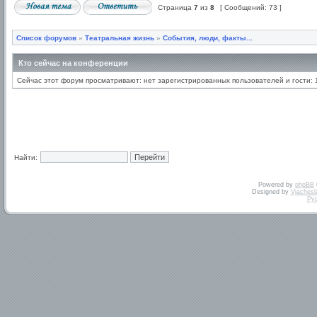
Страница
7
из
8
[ Сообщений: 73 ]
Список форумов
»
Театральная жизнь
»
События, люди, факты...
Кто сейчас на конференции
Сейчас этот форум просматривают: нет зарегистрированных пользователей и гости: 
Найти:
Powered by
phpBB
Designed by
Vjachesl
Ру