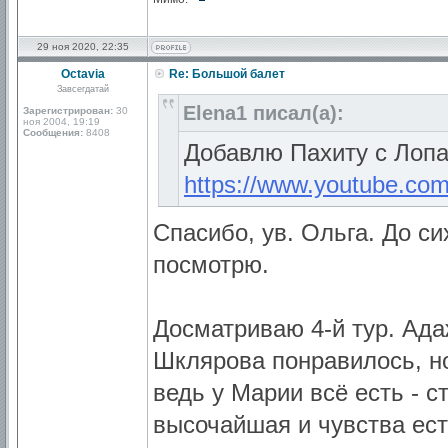
29 ноя 2020, 22:35
Octavia
Re: Большой балет
Завсегдатай
Elena1 писал(а):
Зарегистрирован:
30
ноя 2004, 19:19
Сообщения:
8408
Добавлю Пахиту с Лопа
https://www.youtube.c
Спасибо, ув. Ольга. До си
посмотрю.
Досматриваю 4-й тур. Ада
Шкляровa понравилось, но
ведь у Марии всё есть - с
высочайшая и чувства ест