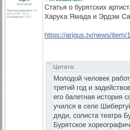
Завсегдатай
Статья о бурятских артист
Зарегистрирован:
04
фев 2009, 22:11
Харука Ямада и Эрдэм Са
Сообщения:
5057
https://arigus.tv/news/item
Цитата:
Молодой человек работ
третий год и задейство
его балетная история с
учился в селе Шибертуй
дяди, солиста театра 
Бурятское хореографич