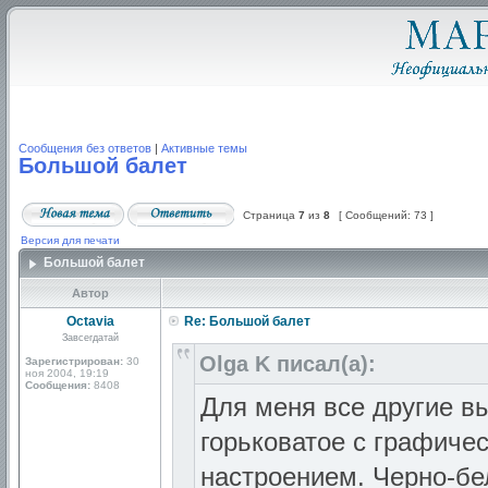
Сообщения без ответов
|
Активные темы
Большой балет
Страница
7
из
8
[ Сообщений: 73 ]
Версия для печати
Большой балет
Автор
Octavia
Re: Большой балет
Завсегдатай
Olga K писал(а):
Зарегистрирован:
30
ноя 2004, 19:19
Сообщения:
8408
Для меня все другие в
горьковатое с графиче
настроением. Черно-бе