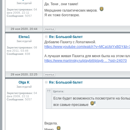
Завсегдатай
Да. Тени , они такие!
Зарегистрирован:
04
Мерцание галактических миров.
фев 2009, 22:11
Я их тоже боготворю.
Сообщения:
5057
29 ноя 2020, 20:44
Elena1
Re: Большой балет
Завсегдатай
Добавлю Пахиту с Лопаткиной.
https://www.youtube.com/watch?v=MCaUblYxBDY&t=
Зарегистрирован:
08
янв 2011, 03:46
Сообщения:
838
А лучшая живая Пахита для меня была на этом гал
https://www.mariinsky.ru/playbill/playb ... ?sid=24070
29 ноя 2020, 22:25
Olga K
Re: Большой балет
Завсегдатай
Цитата:
Зарегистрирован:
04
фев 2009, 22:11
Если будет возможность посмотрите на боль
Сообщения:
5057
все самые-пресамые
Видела.
Мимо.