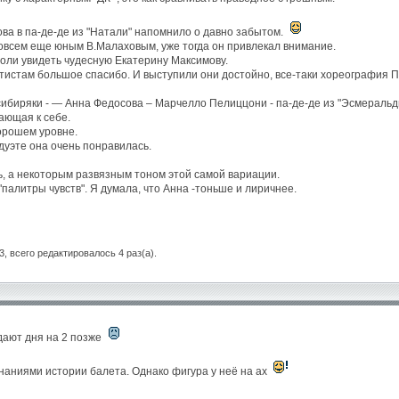
ва в па-де-де из "Натали" напомнило о давно забытом.
 совсем еще юным В.Малаховым, уже тогда он привлекал внимание.
роли увидеть чудесную Екатерину Максимову.
тистам большое спасибо. И выступили они достойно, все-таки хореография 
ибиряки - — Анна Федосова – Марчелло Пелиццони - па-де-де из "Эсмеральд
ающая к себе.
орошем уровне.
 дуэте она очень понравилась.
сь, а некоторым развязным тоном этой самой вариации.
"палитры чувств". Я думала, что Анна -тоньше и лиричнее.
3, всего редактировалось 4 раз(а).
адают дня на 2 позже
знаниями истории балета. Однако фигура у неё на ах