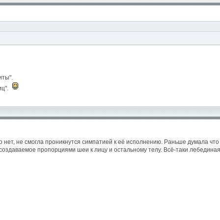
иты".
иц".
нет, не смогла проникнутся симпатией к её исполнению. Раньше думала что э
е создаваемое пропорциями шеи к лицу и остальному телу. Всё-таки лебедина