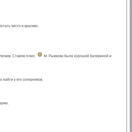
тать чисто и красиво.
 легким. Ставлю плюс.
М. Рыжкова была хорошей балериной и
 найти у его соперников.
орию.