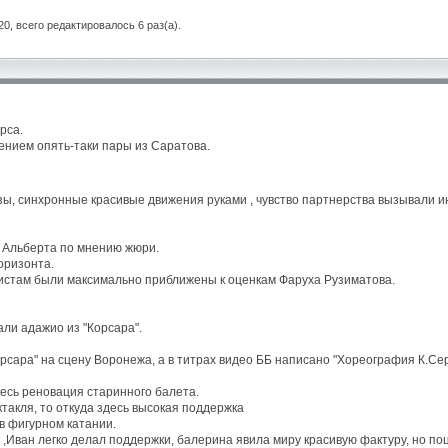
20, всего редактировалось 6 раз(а).
рса.
чением опять-таки пары из Саратова.
зы, синхронные красивые движения руками , чувство партнерства вызывали и
 Альберта по мнению жюри.
оризонта.
тистам были максимально приближены к оценкам Фаруха Рузиматова.
ли адажио из "Корсара".
рсара" на сцену Воронежа, а в титрах видео ББ написано "Хореография К.Сер
есь реновация старинного балета.
ктакля, то откуда здесь высокая поддержка
в фигурном катании.
,Иван легко делал поддержки, балерина явила миру красивую фактуру, но по