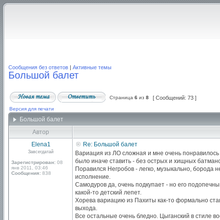
Сообщения без ответов
|
Активные темы
Большой балет
Страница
6
из
8
[ Сообщений: 73 ]
Версия для печати
Большой балет
Автор
Elena1
Re: Большой балет
Завсегдатай
Вариация из ЛО сложная и мне очень понравилось к
было иначе ставить - без острых и хищных батмано
Зарегистрирован:
08
янв 2011, 03:46
Поравился Негробов - легко, музыкально, борода н
Сообщения:
838
исполнение.
Самодуров да, очень подкупает - но его подопечный
какой-то детский лепет.
Хорева вариацию из Пахиты как-то формально станц
выхода.
Все остальные очень бледно. Цыганский в стиле во