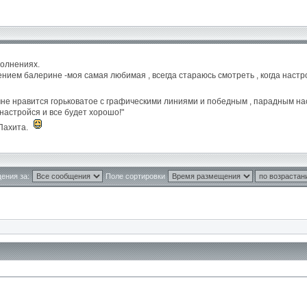
полнениях.
нием балерине -моя самая любимая , всегда стараюсь смотреть , когда настр
мне нравится горьковатое с графическими линиями и победным , парадным н
 настройся и все будет хорошо!"
 Пахита.
ения за:
Поле сортировки