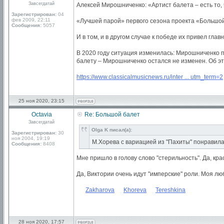
Завсегдатай
Алексей Мирошниченко: «Артист балета – есть то, 
Зарегистрирован:
04
фев 2009, 22:11
«Лучшей парой» первого сезона проекта «Большой
Сообщения:
5057
И в том, и в другом случае к победе их привел гл
В 2020 году ситуация изменилась: Мирошниченко по
балету – Мирошниченко остался не изменен. Об э
https://www.classicalmusicnews.ru/inter ... utm_term=2
25 ноя 2020, 23:15
Octavia
Re: Большой балет
Завсегдатай
Olga K писал(а):
Зарегистрирован:
30
ноя 2004, 19:19
М.Хорева с вариацией из "Пахиты" понравилас
Сообщения:
8408
Мне пришло в голову слово "стерильность". Да, кр
Да, Виктории очень идут "имперские" роли. Моя л
Zakharova
......
Khoreva
......
Tereshkina
28 ноя 2020, 17:57