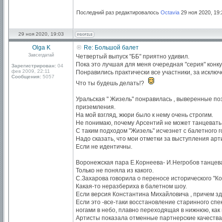
Последний раз редактировалось
Octavia
29 ноя 2020, 19:
29 ноя 2020, 19:03
Olga K
Re: Большой балет
Завсегдатай
Четвертый выпуск "ББ" приятно удивил.
Пока это лучшая для меня очередная "серия" конку
Зарегистрирован:
04
фев 2009, 22:11
Понравились практически все участники, за исклю
Сообщения:
5057
Что ты будешь делать!?
Уральская " Жизель" понравилась , выверенные по
приземления.
На мой взгляд, жюри было к нему очень строгим.
Не понимаю, почему Арсентий не может танцевать
С таким подходом "Жизель" исчезнет с балетного г
Надо сказать, что мои отметки за выступления ар
Если не идентичны.
Воронежская пара Е.Корнеева- И.Негробов танцева
Только не поняла из какого.
С.Захарова говорила о переносе исторического "Ко
Какая-то неразбериха в балетном шоу.
Если версия Константина Михайловича , причем зд
Если это -все-таки восстановление старинного спе
ногами в небо, плавно переходящая в нижнюю, как 
Артисты показала отменные партнерские качества 