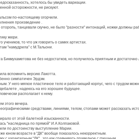
 недосказанность, хотелось бы увидеть вариации.
енной осторожности, не рискуют.
альсом по-настоящему огорчили.
олнения произведение .
оропь, танцевали скучно, не было "разности" интонаций, ножки должны рабо
тику жюри.
о учеников, то что уж говорить о самих артистах.
там "намудрила" с М.Тальони.
та Бикмухаметова не без недостатков, но получилось приятным и достаточно
лила вспомнить версию Лакотта.
бенно симпатичен Эрдэм.
ым. У него мягкое пластичное тело и работающий корпус, чего с трудом можно
ордебалете , надеюсь на его хорошее будущее.
ловечески располагает к нему.
м этого вечера.
реографическими средствами, линиями, телом, стопами может рассказать ист
мирало от этой балетной изысканности.
лась "наследница по прямой" И.А.Колпаковой.
или по достоинству выступление Марии.
 же юном возрасте в "ДК" вообще показалось некорректным.
ку с характерным "ДК" , это как сравнивать праведное с грешным.