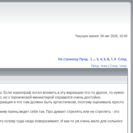
Текущее время: 06 авг 2026, 10:00
На страницу
Пред.
1
...
3
,
4
,
5
,
6
,
7
,
8
След.
Пред. тема
|
След. тема
. Если хореограф хотел вложить в эту вариацию что-то другое, то нужно
о, но с героической миниатюрой справился очень достойно.
вариация и что там должно быть артистически, поэтому оценивала просто
чему принц ведет себя так. Про думает стрелять или не стрелять - это
о голову туда-сюда поворачивают. И как-то уж очень мало для сольного