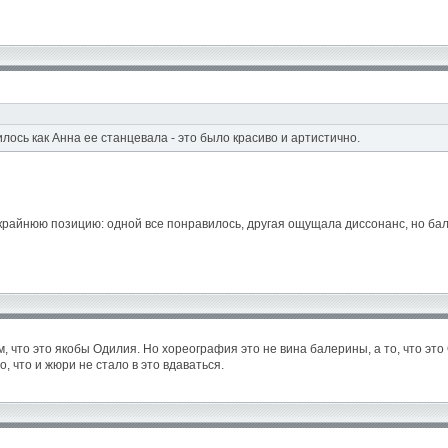
ось как Анна ее станцевала - это было красиво и артистично.
райнюю позицию: одной все понравилось, другая ощущала диссонанс, но ба
 что это якобы Одилия. Но хореография это не вина балерины, а то, что эт
, что и жюри не стало в это вдаваться.