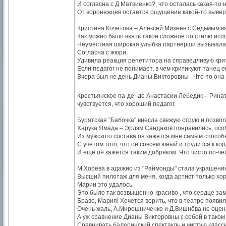
И согласна с Д.Матвиенко?, что осталась какая-то
От воронежцев остается ощущение какой-то вывер
Кристина Кочетова – Алексей Михеев с Седьмым в
Как можно было взять такое сложное по стилю исп
Неуместная широкая улыбка партнерши вызывала от
Согласна с жюри.
Удивила реакция репетитора на справедливую кри
Если педагог не понимает, в чем критикуют танец ег
Вчера был не день Дианы Викторовны . Что-то она 
Крестьянское па-де -де Анастасии Лебедик – Рина
чувствуется, что хороший педагог.
Бурятская "Бабочка" внесла свежую струю и позво
Харука Ямада – Эрдэм Сандаков понравились, осо
Из мужского состава он кажется мне самым способн
С учетом того, что он совсем юный и трудится к к
И еще он кажется таким добряком. Что чисто по-че
М.Хорева в адажио из "Раймонды" стала украшение
Высший пилотаж для меня, когда артист только хо
Марии это удалось.
Это было так возвышенно-красиво , что сердце за
Браво, Мария! Хочется верить, что в театре появи
Очень жаль, А.Мирошниченко и Д.Вишнёва не оцен
А уж сравнение Дианы Викторовны с собой в таком
Сравнивать балеринский спектакль и чистую класси