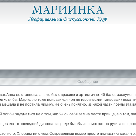
Сообщение
ак Анна ее станцевала - это было красиво и артистично. 40 балов заслуженно
в хотя бы. Марчелло тоже понравился - он не героический танцовщик пока чт
е мешала и не портила мимику. Не очень понятно, из какой части поэмы эта 
 мог бы задуматься не о том, как бы он себя вел на месте принца, а о том, по
евала - в последней диагонали вроде бы обычно смотрят на руки, а не прост
сточного, Флорина ни о чем. Современный номер просто гимнастика какая-то.