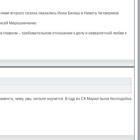
лями второго сезона оказались Инна Билаш и Никита Четвериков.
лексей Мирошниченко.
 в главном – требовательном отношении к делу и невероятной любви к
рамента, чему, увы, нельзя научится. В пдд из СК Мария была бесподобна.