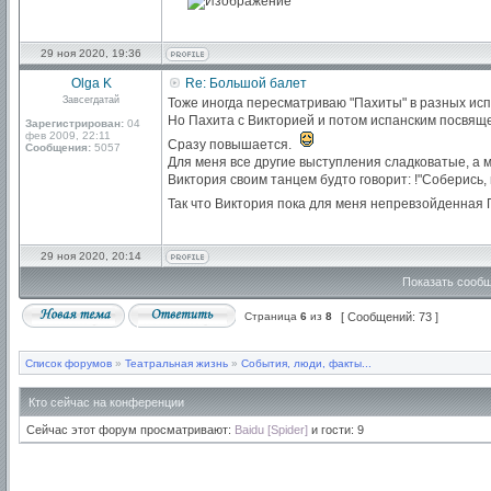
29 ноя 2020, 19:36
Olga K
Re: Большой балет
Завсегдатай
Тоже иногда пересматриваю "Пахиты" в разных ис
Но Пахита с Викторией и потом испанским посвяще
Зарегистрирован:
04
фев 2009, 22:11
Сразу повышается.
Сообщения:
5057
Для меня все другие выступления сладковатые, а 
Виктория своим танцем будто говорит: !"Соберись,
Так что Виктория пока для меня непревзойденная
29 ноя 2020, 20:14
Показать сообщ
Страница
6
из
8
[ Сообщений: 73 ]
Список форумов
»
Театральная жизнь
»
События, люди, факты...
Кто сейчас на конференции
Сейчас этот форум просматривают:
Baidu [Spider]
и гости: 9