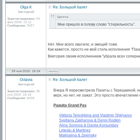
Olga K
Re: Большой балет
Завсегдатай
Цитата:
Зарегистрирован:
04
фев 2009, 22:11
Мне пришло в голову слово "стерильность".
Сообщения:
5057
Нет. Мне всего хватило, и эмоций тоже.
Как кажется, просто не мой стиль исполнения "Пах
Виктория своим исполнением "убрала всех соперн
29 ноя 2020, 18:34
Octavia
Re: Большой балет
Завсегдатай
Вчера Я пересмотрела Пахиты с Терешкиной, но 
Зарегистрирован:
30
ноя 2004, 19:19
верх, но нет, не зажат. Это просто впечатлени
Сообщения:
8408
Paquita Grand Pas
Viktoria Tereshkina and Vladimir Shklyarov
Svetlana Zakharova & Denis Rodkin
Alina Somova & Danila Korsuntsev
Letestu & Martinez
Makhalina & Zelensky