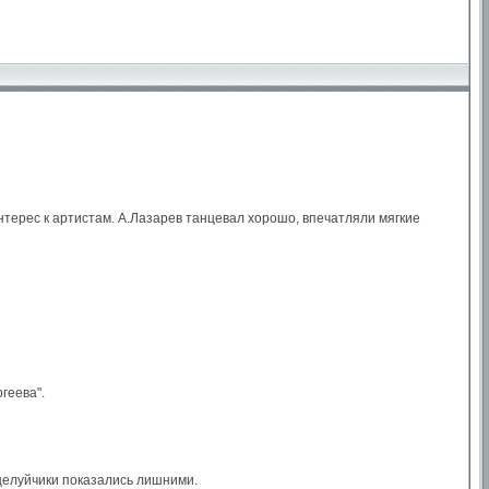
нтерес к артистам. А.Лазарев танцевал хорошо, впечатляли мягкие
геева".
целуйчики показались лишними.