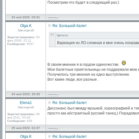
Посмотрим что будет в следующий раз:)
24 ноя 2020, 03:41
Olga K
Re: Большой балет
Завсегдатай
Цитата:
Зарегистрирован:
04
фев 2009, 22:11
Вариация из ЛО сложная и мне очень понравил
Сообщения:
5057
В своем мнении я в гордом одиночестве.
Мои балетные приятельницы не поддержали мою к
Получилось три мнения на одно выступление.
Вот какие люди, все разные .
24 ноя 2020, 20:45
Elena1
Re: Большой балет
Завсегдатай
Диссонанс был между музыкой, хореографией и тем,
просто как абстрактный русский танец:) Порадовало
Зарегистрирован:
08
янв 2011, 03:46
Сообщения:
838
25 ноя 2020, 01:07
Olga K
Re: Большой балет