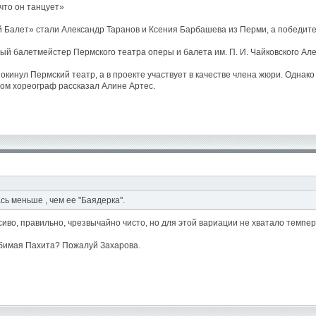
что он танцует»
 Балет» стали Александр Таранов и Ксения Барбашева из Перми, а победите
авный балетмейстер Пермского театра оперы и балета им. П. И. Чайковского А
кинул Пермский театр, а в проекте участвует в качестве члена жюри. Однако
том хореограф рассказал Алине Артес.
ь меньше , чем ее "Баядерка".
асиво, правильно, чрезвычайно чисто, но для этой вариации не хватало темпе
юбимая Пахита? Пожалуй Захарова.