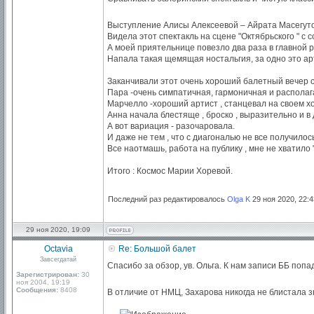
Выступление Алисы Алексеевой – Айрата Масегуто
Видела этот спектакль на сцене "Октябрьского " с
А моей приятельнице повезло два раза в главной 
Напала такая щемящая ностальгия, за одно это ар
Заканчивали этот очень хороший балетный вечер с
Пара -очень симпатичная, гармоничная и располаг
Марчелло -хороший артист , станцевал на своем х
Анна начала блестяще , броско , выразительно и в
А вот вариация - разочаровала.
И даже не тем , что с диагональю не все получило
Все наотмашь, работа на публику , мне не хватило 
Итого : Космос Марии Хоревой.
Последний раз редактировалось
Olga K
29 ноя 2020, 22:4
29 ноя 2020, 19:09
Octavia
Re: Большой балет
Завсегдатай
Спасибо за обзор, ув. Ольга. К нам записи ББ поп
Зарегистрирован:
30
ноя 2004, 19:19
Сообщения:
8408
В отличие от НМЦ, Захарова никогда не блистала 