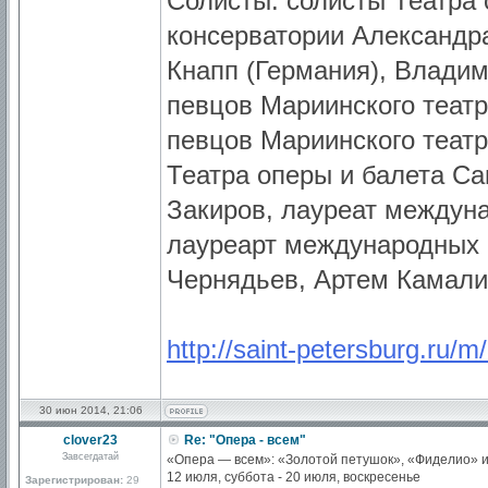
Солисты: солисты Театра 
консерватории Александр
Кнапп (Германия), Влади
певцов Мариинского теат
певцов Мариинского театр
Театра оперы и балета Са
Закиров, лауреат междун
лауреарт международных 
Чернядьев, Артем Камали
http://saint-petersburg.ru/m
30 июн 2014, 21:06
clover23
Re: "Опера - всем"
Завсегдатай
«Опера — всем»: «Золотой петушок», «Фиделио» 
12 июля, суббота - 20 июля, воскресенье
Зарегистрирован:
29