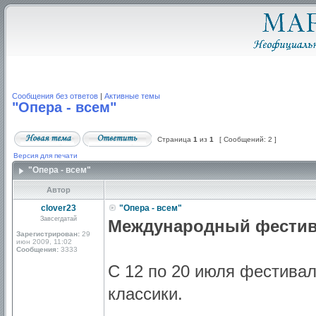
Сообщения без ответов
|
Активные темы
"Опера - всем"
Страница
1
из
1
[ Сообщений: 2 ]
Версия для печати
"Опера - всем"
Автор
clover23
"Опера - всем"
Завсегдатай
Международный фестив
Зарегистрирован:
29
июн 2009, 11:02
Сообщения:
3333
С 12 по 20 июля фестива
классики.