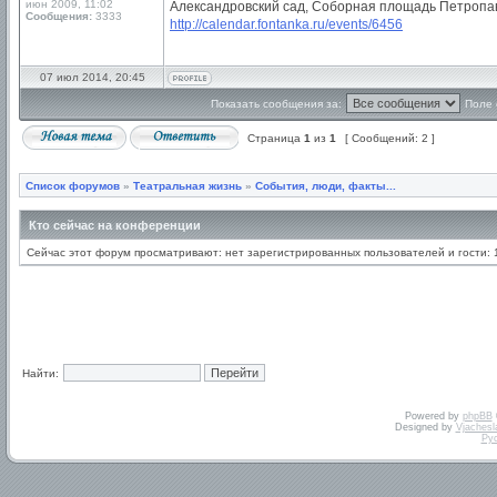
июн 2009, 11:02
Александровский сад, Соборная площадь Петропа
Сообщения:
3333
http://calendar.fontanka.ru/events/6456
07 июл 2014, 20:45
Показать сообщения за:
Поле 
Страница
1
из
1
[ Сообщений: 2 ]
Список форумов
»
Театральная жизнь
»
События, люди, факты...
Кто сейчас на конференции
Сейчас этот форум просматривают: нет зарегистрированных пользователей и гости: 
Найти:
Powered by
phpBB
Designed by
Vjachesl
Ру