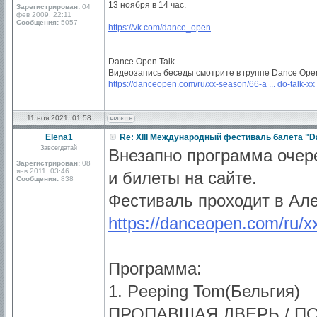
13 ноября в 14 час.
Зарегистрирован:
04
фев 2009, 22:11
Сообщения:
5057
https://vk.com/dance_open
Dance Open Talk
Видеозапись беседы смотрите в группе Dance Open
https://danceopen.com/ru/xx-season/66-a ... do-talk-xx
11 ноя 2021, 01:58
Elena1
Re: XIII Международный фестиваль балета "D
Завсегдатай
Внезапно программа очере
Зарегистрирован:
08
янв 2011, 03:46
и билеты на сайте.
Сообщения:
838
Фестиваль проходит в Але
https://danceopen.com/ru/x
Программа:
1. Peeping Tom(Бельгия)
ПРОПАВШАЯ ДВЕРЬ / П