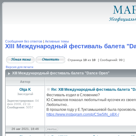
Сообщения без ответов
|
Активные темы
XIII Международный фестиваль балета "D
Страница
10
из
10
[ Сообщений: 99 ]
Версия для печати
XIII Международный фестиваль балета "Dance Open"
Автор
Olga K
Re: XIII Международный фестиваль балета "D
Завсегдатай
Фестиваль ездил в Словению?
Ю.Смекалов показал любопытный кусочек из своег
Зарегистрирован:
04
фев 2009, 22:11
Любопытно..
Сообщения:
5057
В прошлом году у Е.Туктамышевой была произволь
https://www.instagram.com/p/CSw5lN_oBX-/
26 авг 2021, 18:46