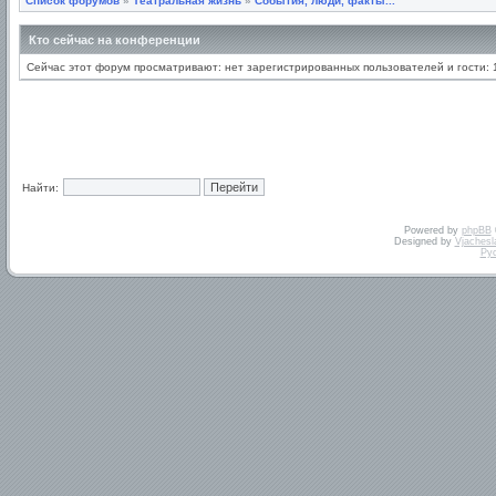
Список форумов
»
Театральная жизнь
»
События, люди, факты...
Кто сейчас на конференции
Сейчас этот форум просматривают: нет зарегистрированных пользователей и гости: 
Найти:
Powered by
phpBB
Designed by
Vjachesl
Ру