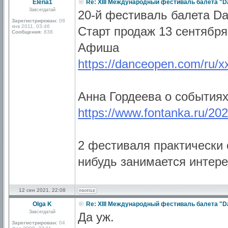
Elena1
Re: XIII Международный фестиваль балета "D
Завсегдатай
20-й фестиваль балета Da
Зарегистрирован:
08
янв 2011, 03:46
Старт продаж 13 сентября 
Сообщения:
838
Афиша
https://danceopen.com/ru/x
Анна Гордеева о события
https://www.fontanka.ru/20
2 фестиваля практически 
нибудь занимается интер
12 сен 2021, 22:08
Olga K
Re: XIII Международный фестиваль балета "D
Завсегдатай
Да уж.
Зарегистрирован:
04