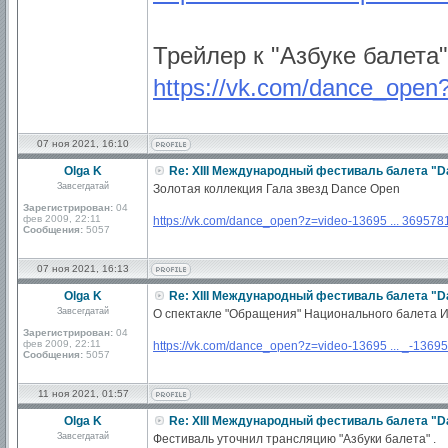
Трейлер к "Азбуке балета"
https://vk.com/dance_open
07 ноя 2021, 16:10
Olga K
Re: XIII Международный фестиваль балета "D
Завсегдатай
Золотая коллекция Гала звезд Dance Open
Зарегистрирован:
04
фев 2009, 22:11
https://vk.com/dance_open?z=video-13695 ... 369578
Сообщения:
5057
07 ноя 2021, 16:13
Olga K
Re: XIII Международный фестиваль балета "D
Завсегдатай
О спектакле "Обращения" Национального балета 
Зарегистрирован:
04
фев 2009, 22:11
https://vk.com/dance_open?z=video-13695 ... _-1369
Сообщения:
5057
11 ноя 2021, 01:57
Olga K
Re: XIII Международный фестиваль балета "D
Завсегдатай
Фестиваль уточнил трансляцию "Азбуки балета" .