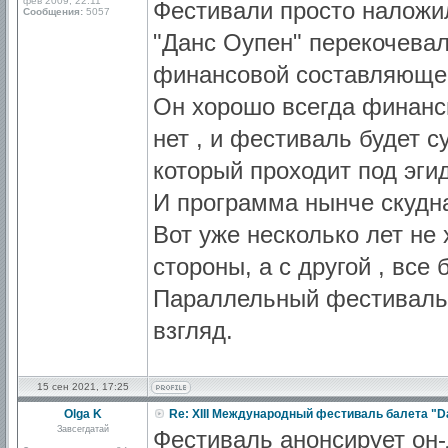
фев 2009, 22:11
Фестивали просто наложил
Сообщения:
5057
"Данс Оупен" перекочевал 
финансовой составляюще
Он хорошо всегда финанси
нет , и фестиваль будет 
который проходит под эги
И программа нынче скудна
Вот уже несколько лет не 
стороны, а с другой , вс
Параллельный фестиваль н
взгляд.
15 сен 2021, 17:25
Olga K
Re: XIII Международный фестиваль балета "D
Завсегдатай
Фестиваль анонсирует он-