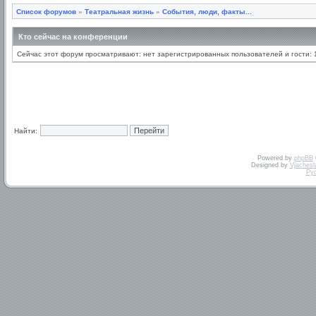
Список форумов
»
Театральная жизнь
»
События, люди, факты...
Кто сейчас на конференции
Сейчас этот форум просматривают: нет зарегистрированных пользователей и гости: 
Найти:
Powered by
phpBB
Designed by
Vjachesl
Ру