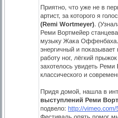
Приятно, что уже не в пе
артист, за которого я голо
(Remi Wortmeyer)
. (Узна
Реми Вортмейер станцева
музыку Жака Оффенбаха.
энергичный и показывает
работу ног, лёгкий прыжо
захотелось увидеть Реми
классического и современ
Придя домой, нашла в ин
выступлений Реми Вор
подвело:
http://vimeo.com
Фестиваль опять помог мн