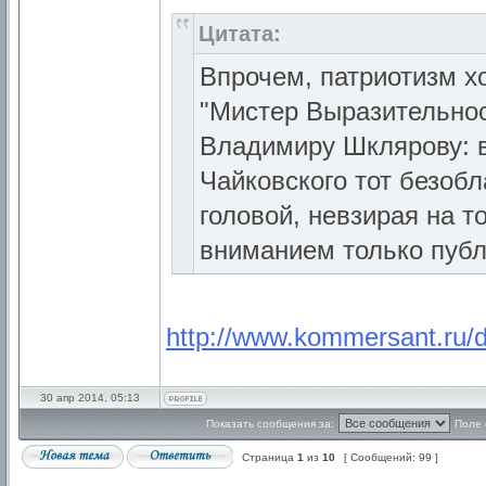
Цитата:
Впрочем, патриотизм х
"Мистер Выразительно
Владимиру Шклярову: в
Чайковского тот безоб
головой, невзирая на 
вниманием только публи
http://www.kommersant.ru/
30 апр 2014, 05:13
Показать сообщения за:
Поле 
Страница
1
из
10
[ Сообщений: 99 ]