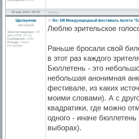
29 апр 2014, 06:52
Щелкунчик
Re: XIII Международный фестиваль балета "D
Завсегдатай
Люблю зрительское голосо
Зарегистрирован:
28
фев 2008, 20:26
Сообщения:
1062
Откуда:
Санкт-
Петербург
Раньше бросали свой биле
в этот раз каждого зрител
Бюллетень - это небольшо
небольшая анонимная анке
фестивале, из каких источ
моими словами). А с друг
квадратики, где можно от
одного - иначе бюллетень
выборах).