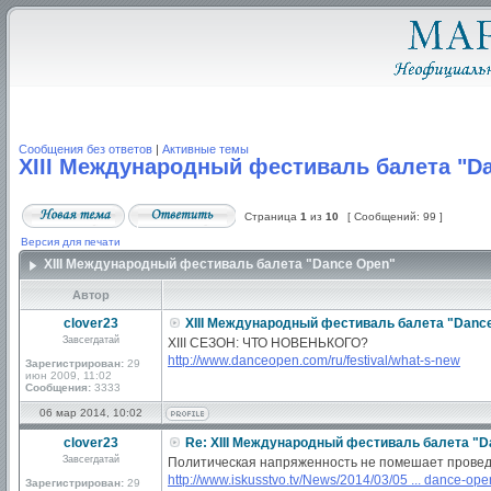
Сообщения без ответов
|
Активные темы
XIII Международный фестиваль балета "D
Страница
1
из
10
[ Сообщений: 99 ]
Версия для печати
XIII Международный фестиваль балета "Dance Open"
Автор
clover23
XIII Международный фестиваль балета "Danc
Завсегдатай
XIII СЕЗОН: ЧТО НОВЕНЬКОГО?
http://www.danceopen.com/ru/festival/what-s-new
Зарегистрирован:
29
июн 2009, 11:02
Сообщения:
3333
06 мар 2014, 10:02
clover23
Re: XIII Международный фестиваль балета "D
Завсегдатай
Политическая напряженность не помешает прове
http://www.iskusstvo.tv/News/2014/03/05 ... dance-ope
Зарегистрирован:
29