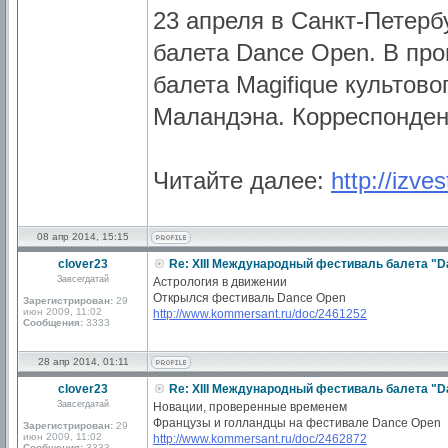
23 апреля в Санкт-Петерб
балета Dance Open. В пр
балета Magifique культов
Маландэна. Корреспонден
Читайте далее:
http://izv
08 апр 2014, 15:15
clover23
Re: XIII Международный фестиваль балета "D
Завсегдатай
Астрология в движении
Открылся фестиваль Dance Open
Зарегистрирован:
29
июн 2009, 11:02
http://www.kommersant.ru/doc/2461252
Сообщения:
3333
28 апр 2014, 01:11
clover23
Re: XIII Международный фестиваль балета "D
Завсегдатай
Новации, проверенные временем
Французы и голландцы на фестивале Dance Open
Зарегистрирован:
29
июн 2009, 11:02
http://www.kommersant.ru/doc/2462872
Сообщения:
3333