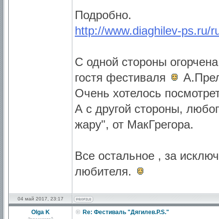
Подробно.
http://www.diaghilev-ps.ru
С одной стороны огорчена
гостя фестиваля
А.Пре
Очень хотелось посмотрет
А с другой стороны, любо
жару", от МакГрегора.
Все остальное , за исклю
любителя.
04 май 2017, 23:17
Olga K
Re: Фестиваль "Дягилев.P.S."