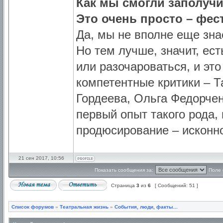
Как мы смогли заполучи
Это очень просто – фе
Да, мы не вполне еще знае
Но тем лучше, значит, ес
или разочароваться, и эт
компетентные критики – Т
Гордеева, Ольга Федорчен
первый опыт такого рода, 
продюсирование – исконно
21 сен 2017, 10:56
Показать сообщения за:
Поле 
Страница
3
из
6
[ Сообщений: 51 ]
Список форумов
»
Театральная жизнь
»
События, люди, факты...