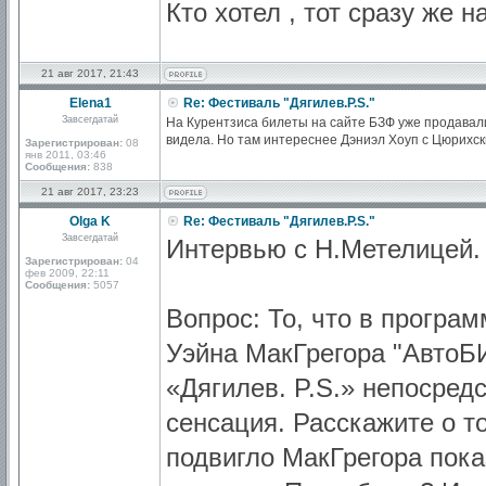
Кто хотел , тот сразу же н
21 авг 2017, 21:43
Elena1
Re: Фестиваль "Дягилев.P.S."
Завсегдатай
На Курентзиса билеты на сайте БЗФ уже продавали в
видела. Но там интереснее Дэниэл Хоуп с Цюрихск
Зарегистрирован:
08
янв 2011, 03:46
Сообщения:
838
21 авг 2017, 23:23
Olga K
Re: Фестиваль "Дягилев.P.S."
Завсегдатай
Интервью с Н.Метелицей.
Зарегистрирован:
04
фев 2009, 22:11
Сообщения:
5057
Вопрос: То, что в програ
Уэйна МакГрегора "АвтоБИ
«Дягилев. P.S.» непосред
сенсация. Расскажите о т
подвигло МакГрегора пока