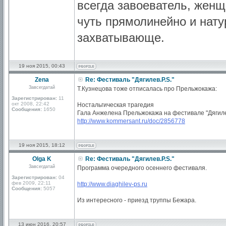
всегда завоеватель, женщи
чуть прямолинейно и нату
захватывающе.
19 ноя 2015, 00:43
Zena
Re: Фестиваль "Дягилев.P.S."
Завсегдатай
Т.Кузнецова тоже отписалась про Прельжокажа:
Зарегистрирован:
11
окт 2008, 22:42
Ностальгическая трагедия
Сообщения:
1650
Гала Анжелена Прельжокажа на фестивале "Дягилев
http://www.kommersant.ru/doc/2856778
19 ноя 2015, 18:12
Olga K
Re: Фестиваль "Дягилев.P.S."
Завсегдатай
Программа очередного осеннего фестиваля.
Зарегистрирован:
04
фев 2009, 22:11
http://www.diaghilev-ps.ru
Сообщения:
5057
Из интересного - приезд труппы Бежара.
13 июн 2016, 20:57