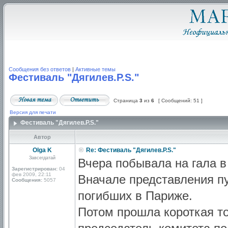
Сообщения без ответов
|
Активные темы
Фестиваль "Дягилев.P.S."
Страница
3
из
6
[ Сообщений: 51 ]
Версия для печати
Фестиваль "Дягилев.P.S."
Автор
Olga K
Re: Фестиваль "Дягилев.P.S."
Завсегдатай
Вчера побывала на гала в
Зарегистрирован:
04
фев 2009, 22:11
Вначале представления п
Сообщения:
5057
погибших в Париже.
Потом прошла короткая т