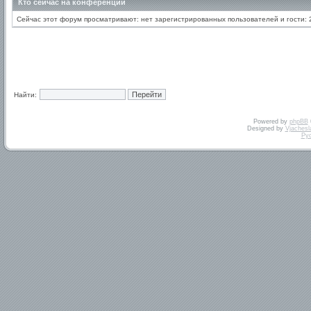
Кто сейчас на конференции
Сейчас этот форум просматривают: нет зарегистрированных пользователей и гости: 
Найти:
Powered by
phpBB
Designed by
Vjachesl
Ру