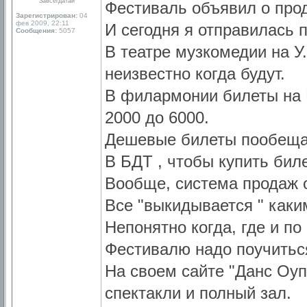
Завсегдатай
Фестиваль объявил о прод
Зарегистрирован:
04
фев 2009, 22:11
И сегодня я отправилась 
Сообщения:
5057
В театре музкомедии на У
неизвестно когда будут.
В филармонии билеты на К
2000 до 6000.
Дешевые билеты пообещал
В БДТ , чтобы купить бил
Вообще, система продаж о
Все "выкидывается " каки
Непонятно когда, где и по
Фестивалю надо поучиться
На своем сайте "Данс Оуп
спектакли и полный зал.