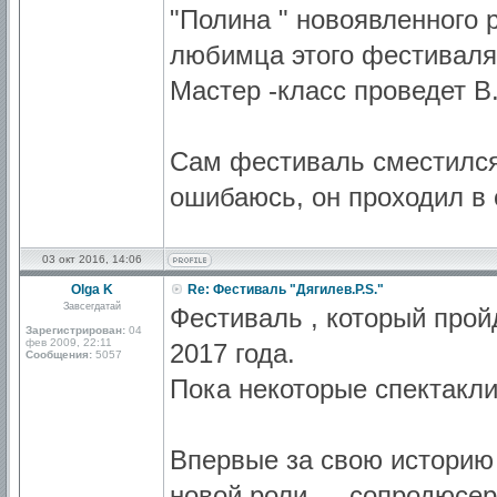
"Полина " новоявленного 
любимца этого фестиваля
Мастер -класс проведет В
Сам фестиваль сместился 
ошибаюсь, он проходил в 
03 окт 2016, 14:06
Olga K
Re: Фестиваль "Дягилев.P.S."
Завсегдатай
Фестиваль , который прой
Зарегистрирован:
04
фев 2009, 22:11
2017 года.
Сообщения:
5057
Пока некоторые спектакли 
Впервые за свою историю 
новой роли — сопродюсера