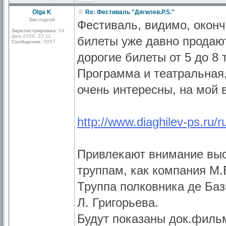
Olga K
Re: Фестиваль "Дягилев.P.S."
Завсегдатай
Фестиваль, видимо, оконч
Зарегистрирован:
04
фев 2009, 22:11
билеты уже давно продают
Сообщения:
5057
дорогие билеты от 5 до 8
Программа и театральная,
очень интересны, на мой 
http://www.diaghilev-ps.ru/
Привлекают внимание выс
труппам, как компания М.
Труппа полковника де Баз
Л. Григорьева.
Будут показаны док.филь