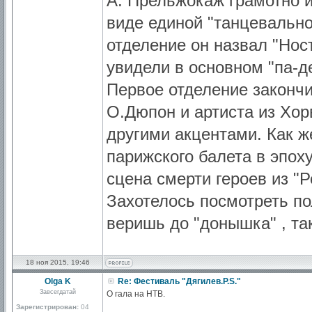
А. Прельжокаж грамотно и
виде единой "танцевально
отделение он назвал "Ност
увидели в основном "па-де
Первое отделение закончи
О.Дюпон и артиста из Хор
другими акцентами. Как ж
парижского балета в эпоху
сцена смерти героев из "
Захотелось посмотреть п
веришь до "донышка" , так
18 ноя 2015, 19:46
Olga K
Re: Фестиваль "Дягилев.P.S."
Завсегдатай
О гала на НТВ.
Зарегистрирован:
04