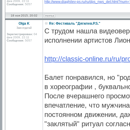
фев 2009, 22:11
http://www.diaghilev-ps.ru/ru/dps_nws_det.html?num
Сообщения:
5057
18 ноя 2015, 20:02
Olga K
Re: Фестиваль "Дягилев.P.S."
Завсегдатай
С трудом нашла видеовер
Зарегистрирован:
04
фев 2009, 22:11
исполнении артистов Лион
Сообщения:
5057
http://classic-online.ru/ru/p
Балет понравился, но "ро
в хореографии , буквально
После вчерашнего просмо
впечатление, что мужчин
постоянном движении, да
"заклятый" ритуал соглас