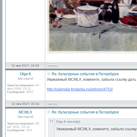
11 янв 2017, 19:32
Olga K
Re: Культурные события в Петербурге
Завсегдатай
Уважаемый MCMLX, извините, забыла ссылку дать н
Зарегистрирован:
04
фев 2009, 22:11
http://calendar.fontanka.ru/articles/4753/
Сообщения:
5057
12 янв 2017, 01:41
MCMLX
Re: Культурные события в Петербурге
Завсегдатай
Olga K писал(а):
Зарегистрирован:
09
авг 2011, 15:14
Уважаемый MCMLX, извините, забыла ссылку д
Сообщения:
323