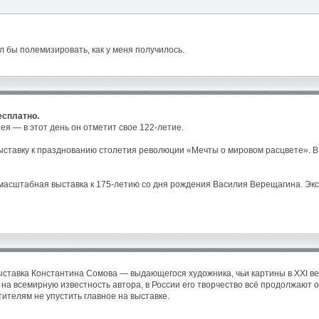
л бы полемизировать, как у меня получилось.
есплатно.
я — в этот день он отметит свое 122-летие.
 выставку к празднованию столетия революции «Мечты о мировом расцвете». 
ся масштабная выставка к 175-летию со дня рождения Василия Верещагина. Эк
 выставка Константина Сомова — выдающегося художника, чьи картины в XXI в
на всемирную известность автора, в России его творчество всё продолжают о
ителям не упустить главное на выставке.