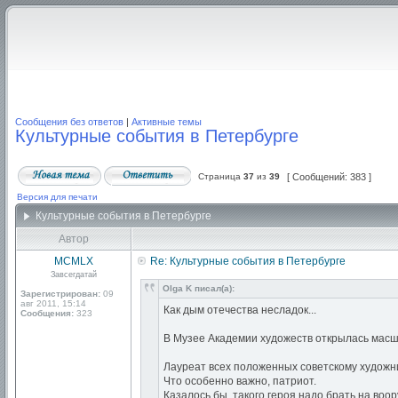
Сообщения без ответов
|
Активные темы
Культурные события в Петербурге
Страница
37
из
39
[ Сообщений: 383 ]
Версия для печати
Культурные события в Петербурге
Автор
MCMLX
Re: Культурные события в Петербурге
Завсегдатай
Olga K писал(а):
Зарегистрирован:
09
авг 2011, 15:14
Как дым отечества несладок...
Сообщения:
323
В Музее Академии художеств открылась масшт
Лауреат всех положенных советскому художни
Что особенно важно, патриот.
Казалось бы, такого героя надо брать на воо