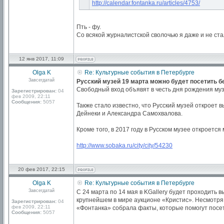
http://calendar.fontanka.ru/articles/4753/
Пть - фу.
Со всякой журналистской сволочью я даже и не ста
12 янв 2017, 11:09
Olga K
Re: Культурные события в Петербурге
Завсегдатай
Русский музей 19 марта можно будет посетить б
Свободный вход объявят в честь дня рождения музе
Зарегистрирован:
04
фев 2009, 22:11
Сообщения:
5057
Также стало известно, что Русский музей откроет
Дейнеки и Александра Самохвалова.
Кроме того, в 2017 году в Русском музее откроет
http://www.sobaka.ru/city/city/54230
20 фев 2017, 22:15
Olga K
Re: Культурные события в Петербурге
Завсегдатай
С 24 марта по 14 мая в KGallery будет проходить
крупнейшем в мире аукционе «Кристис». Несмотря 
Зарегистрирован:
04
фев 2009, 22:11
«Фонтанка» собрала факты, которые помогут посет
Сообщения:
5057