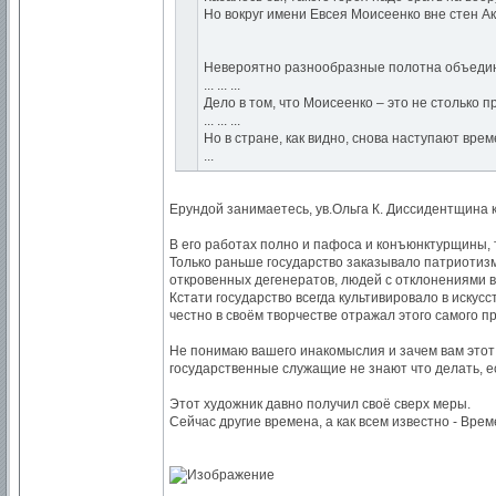
Но вокруг имени Евсея Моисеенко вне стен А
Невероятно разнообразные полотна объединя
... ... ...
Дело в том, что Моисеенко – это не столько п
... ... ...
Но в стране, как видно, снова наступают вре
...
Ерундой занимаетесь, ув.Ольга К. Диссидентщина к
В его работах полно и пафоса и конъюнктурщины, т
Только раньше государство заказывало патриотизм 
откровенных дегенератов, людей с отклонениями в
Кстати государство всегда культивировало в искус
честно в своём творчестве отражал этого самого пр
Не понимаю вашего инакомыслия и зачем вам этот т
государственные служащие не знают что делать, есл
Этот художник давно получил своё сверх меры.
Сейчас другие времена, а как всем известно - Вре