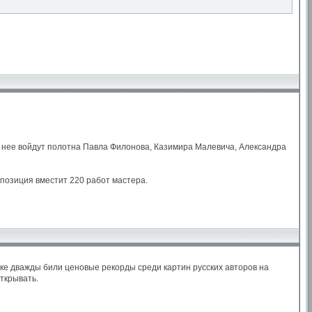
В нее войдут полотна Павла Филонова, Казимира Малевича, Александра
спозиция вместит 220 работ мастера.
еке дважды били ценовые рекорды среди картин русских авторов на
ткрывать.