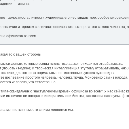
кадемии – тишина.
ет целостность личности художника, его нестандартное, особое мировидени
ро величие и героизм соотечественников, сколько про этого самого человека,
мена официоза во всем.
акая то с вашей стороны.
ак как деньги, которые всегда нужны, всегда же приходится отрабатывать.
(любовь к Родине) и творческая интеллигенция эту тему отрабатывала, как бы
 психике, для которых нормальные естественные чувства чужеродны.
стве воспевание простого человека, человека труда. Моисеенко сам из народ
остого человека, что естественно.
ипа-скандальчик с "наступлением времён официоза во всём". У нас сейчас кап
и им ничего не говорят и инициативы они боятся, так как она наказуема (это
мена меняются и вместе с ними меняемся мы.