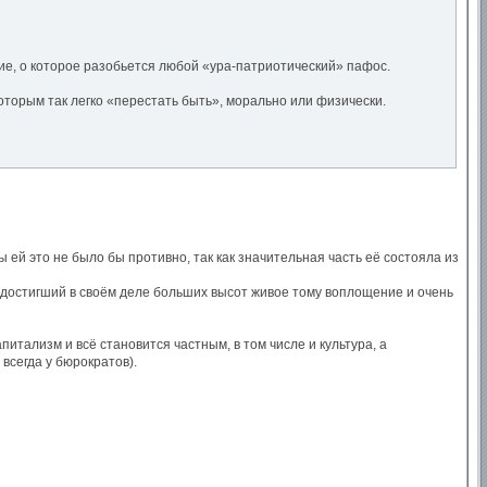
е, о которое разобьется любой «ура-патриотический» пафос.
 которым так легко «перестать быть», морально или физически.
 ей это не было бы противно, так как значительная часть её состояла из
а, достигший в своём деле больших высот живое тому воплощение и очень
итализм и всё становится частным, в том числе и культура, а
 всегда у бюрократов).