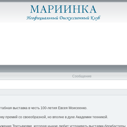
Сообщение
абная выставка в честь 100-летия Евсея Моисеенко.
ку премий со своеобразной, но вполне в духе Академии техникой.
ружение Третьяковке, которая нынче любит устраивать выставки-блокбастеры.