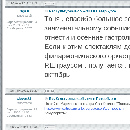
26 июл 2011, 11:28
Olga K
Re: Культурные события в Петербурге
Завсегдатай
Таня , спасибо большое з
Зарегистрирован:
04
фев 2009, 22:11
знаменательному событию
Сообщения:
5057
отнести и осенние гастро
Если к этим спектаклям д
филармонического оркест
Р.Штраусом , получается,
октябрь.
26 июл 2011, 13:23
clover23
Re: Культурные события в Петербурге
Завсегдатай
На сайте Мариинского театра Сан Карло с "Паяцам
http://www.teatrosancarlo.it/en/season/tournee.html
Зарегистрирован:
29
июн 2009, 11:02
Кому верить?
Сообщения:
3333
26 июл 2011, 15:48