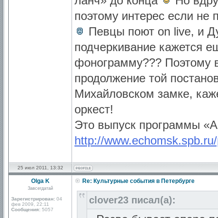
ланч» до конца
Но вдру
поэтому интерес если не 
Певцы поют on live, и Д
подчеркивание кажется е
фонограмму??? Поэтому в 
продолжение той постанов
Михайловском замке, каж
оркест!
Это выпуск программы «А
http://www.echomsk.spb.ru
25 июл 2011, 13:32
Olga K
Re: Культурные события в Петербурге
Завсегдатай
clover23 писал(а):
Зарегистрирован:
04
фев 2009, 22:11
Сообщения:
5057