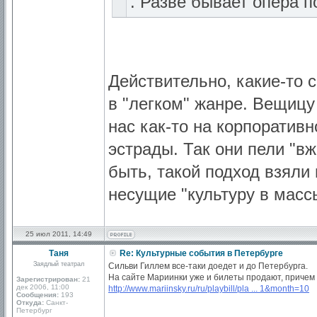
. Разве бывает опера 
Действительно, какие-то 
в "легком" жанре. Вещицу
нас как-то на корпоратив
эстрады. Так они пели "вж
быть, такой подход взяли 
несущие "культуру в масс
25 июл 2011, 14:49
Таня
Re: Культурные события в Петербурге
Заядлый театрал
Сильви Гиллем все-таки доедет и до Петербурга.
На сайте Мариинки уже и билеты продают, причем
Зарегистрирован:
21
дек 2006, 11:00
http://www.mariinsky.ru/ru/playbill/pla ... 1&month=10
Сообщения:
193
Откуда:
Санкт-
Петербург