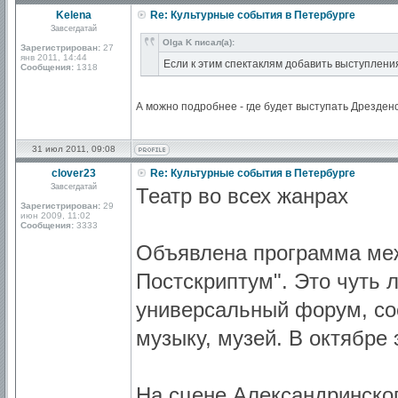
Kelena
Re: Культурные события в Петербурге
Завсегдатай
Olga K писал(а):
Зарегистрирован:
27
янв 2011, 14:44
Если к этим спектаклям добавить выступлени
Сообщения:
1318
А можно подробнее - где будет выступать Дрезде
31 июл 2011, 09:08
clover23
Re: Культурные события в Петербурге
Завсегдатай
Театр во всех жанрах
Зарегистрирован:
29
июн 2009, 11:02
Сообщения:
3333
Объявлена программа меж
Постскриптум". Это чуть 
универсальный форум, со
музыку, музей. В октябре 
На сцене Александринско