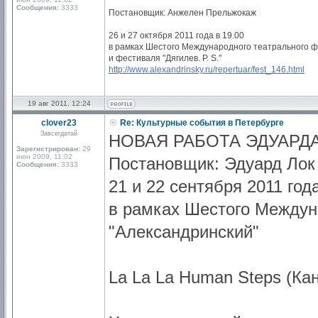
Сообщения:
3333
Постановщик: Анжелен Прельжокаж
26 и 27 октября 2011 года в 19.00
в рамках Шестого Международного театрального ф
и фестиваля "Дягилев. P. S."
http://www.alexandrinsky.ru/repertuar/fest_146.html
19 авг 2011, 12:24
clover23
Re: Культурные события в Петербурге
Завсегдатай
НОВАЯ РАБОТА ЭДУАРД
Зарегистрирован:
29
июн 2009, 11:02
Постановщик: Эдуард Лок
Сообщения:
3333
21 и 22 сентября 2011 год
в рамках Шестого Междун
"Александринский"
La La La Human Steps (Ка