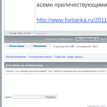
всеми приличествующими
http://www.fontanka.ru/2011
23 авг 2011, 12:16
Показать сообщения за:
Поле 
Страница
4
из
39
[ Сообщений: 383 ]
Список форумов
»
Театральная жизнь
»
События, люди, факты...
Кто сейчас на конференции
Сейчас этот форум просматривают: нет зарегистрированных пользователей и гости: 
Найти:
Powered by
phpBB