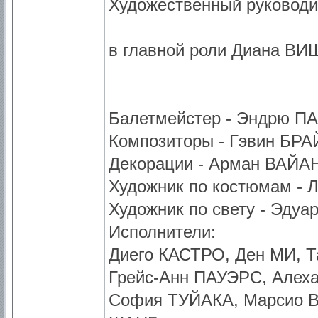
Художественный руководи
в главной роли Диана В
Балетмейстер - Эндрю П
Композиторы - Гэвин БР
Декорации - Арман ВАЙА
Художник по костюмам -
Художник по свету - Эдуа
Исполнители:
Диего КАСТРО, Ден МИ,
Грейс-Анн ПАУЭРС, Алех
София ТУЙАКА, Марсио 