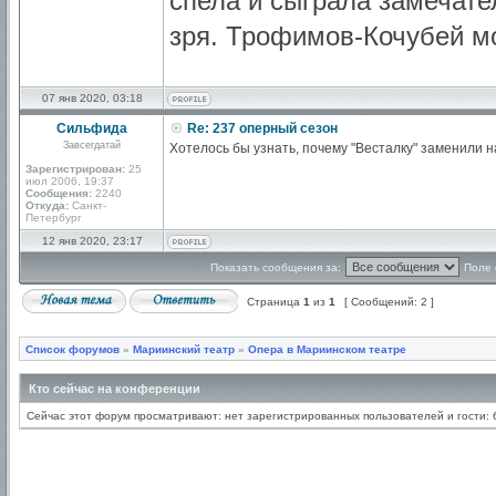
спела и сыграла замечате
зря. Трофимов-Кочубей мо
07 янв 2020, 03:18
Сильфида
Re: 237 оперный сезон
Завсегдатай
Хотелось бы узнать, почему "Весталку" заменили н
Зарегистрирован:
25
июл 2006, 19:37
Сообщения:
2240
Откуда:
Санкт-
Петербург
12 янв 2020, 23:17
Показать сообщения за:
Поле 
Страница
1
из
1
[ Сообщений: 2 ]
Список форумов
»
Мариинский театр
»
Опера в Мариинском театре
Кто сейчас на конференции
Сейчас этот форум просматривают: нет зарегистрированных пользователей и гости: 