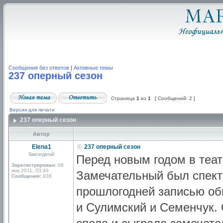
Сообщения без ответов
|
Активные темы
237 оперный сезон
Страница
1
из
1
[ Сообщений: 2 ]
Версия для печати
237 оперный сезон
Автор
Elena1
237 оперный сезон
Завсегдатай
Перед новым годом в теат
Зарегистрирован:
08
янв 2011, 03:46
Замечательный был спекта
Сообщения:
838
прошлогодней записью об
и Сулимский и Семенчук.