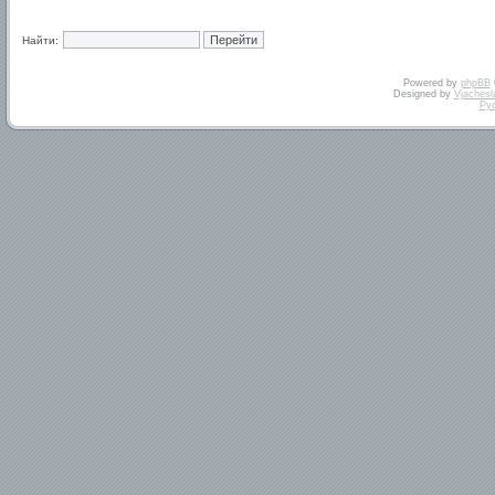
Найти:
Powered by
phpBB
Designed by
Vjachesl
Ру