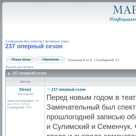
Сообщения без ответов
|
Активные темы
237 оперный сезон
Страница
1
из
1
[ Сообщений: 2 ]
Версия для печати
237 оперный сезон
Автор
Elena1
237 оперный сезон
Завсегдатай
Перед новым годом в теат
Зарегистрирован:
08
янв 2011, 03:46
Замечательный был спекта
Сообщения:
838
прошлогодней записью об
и Сулимский и Семенчук.