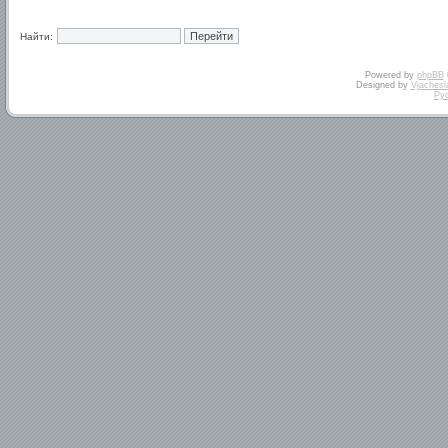
Найти:
Powered by
phpBB
Designed by
Vjachesl
Ру