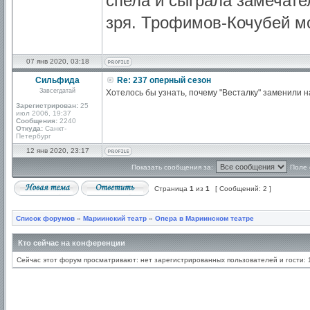
спела и сыграла замечате
зря. Трофимов-Кочубей мо
07 янв 2020, 03:18
Сильфида
Re: 237 оперный сезон
Завсегдатай
Хотелось бы узнать, почему "Весталку" заменили н
Зарегистрирован:
25
июл 2006, 19:37
Сообщения:
2240
Откуда:
Санкт-
Петербург
12 янв 2020, 23:17
Показать сообщения за:
Поле 
Страница
1
из
1
[ Сообщений: 2 ]
Список форумов
»
Мариинский театр
»
Опера в Мариинском театре
Кто сейчас на конференции
Сейчас этот форум просматривают: нет зарегистрированных пользователей и гости: 