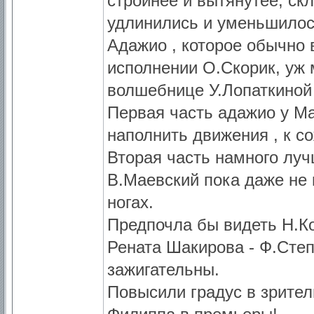
стройнее и вытянутее, ск
удлинились и уменьшилось
Адажио , которое обычно в
исполнении О.Скорик, уж 
волшебнице У.Лопаткиной 
Первая часть адажио у Ма
наполнить движения , к с
Вторая часть намного луч
В.Маевский пока даже не 
ногах.
Предпочла бы видеть Н.К
Рената Шакирова - Ф.Степ
зажигательны.
Повысили градус в зрител