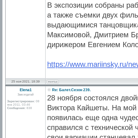
В экспозиции собраны раб
а также съемки двух филь
выдающимися танцовщика
Максимовой, Дмитрием Б
дирижером Евгением Кол
https://www.mariinsky.ru/ne
25 ноя 2021, 18:39
Elena1
Re: Балет.Сезон 239.
Завсегдатай
28 ноября состоялся дво
Зарегистрирован:
08
янв 2011, 03:46
Виктора Кайшеты. На мой 
Сообщения:
838
появилась еще одна чуде
справился с технической 
свои вариации станцевал