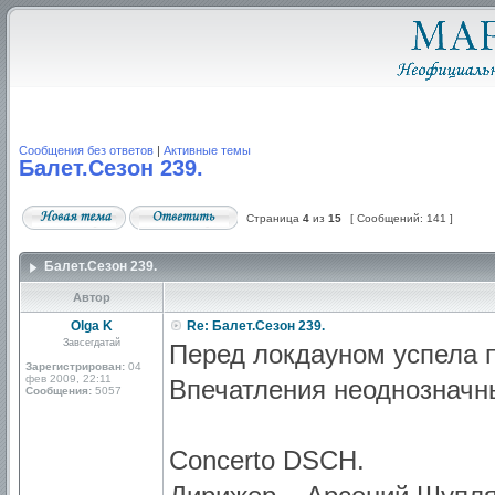
Сообщения без ответов
|
Активные темы
Балет.Сезон 239.
Страница
4
из
15
[ Сообщений: 141 ]
Балет.Сезон 239.
Автор
Olga K
Re: Балет.Сезон 239.
Завсегдатай
Перед локдауном успела п
Зарегистрирован:
04
фев 2009, 22:11
Впечатления неоднозначн
Сообщения:
5057
Concerto DSCH.