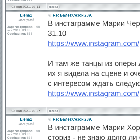
03 ноя 2021, 03:14
Elena1
Re: Балет.Сезон 239.
Завсегдатай
В инстаграмме Марии Чер
Зарегистрирован:
08
янв 2011, 03:46
31.10
Сообщения:
838
https://www.instagram.c
И там же танцы из оперы 
их я видела на сцене и о
с интересом ждать следую
https://www.instagram.co
03 ноя 2021, 03:27
Elena1
Re: Балет.Сезон 239.
Завсегдатай
В инстаграмме Марии Хоре
Зарегистрирован:
08
янв 2011, 03:46
сториз - не знаю долго ли
Сообщения:
838