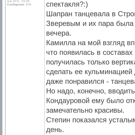
янв 2011, 03:46
спектакля?:)
Сообщения:
838
Шапран танцевала в Строг
Зверевым и их пара была 
вечера.
Камилла на мой взгляд вп
что появилась в составах 
получилась только вертик
сделать ее кульминацией 
даже понравился - танцева
Но надо, конечно, вводить
Кондауровой ему было отк
замечательно красивы.
Степин показался усталы
день.