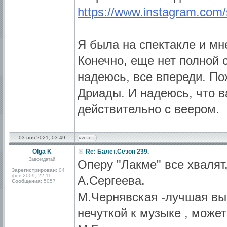
https://www.instagram.com/s
Я была на спектакле и м
Конечно, еще нет полной с
надеюсь, все впереди. По
Дриады. И надеюсь, что 
действительно с веером.
03 ноя 2021, 03:49
Olga K
Re: Балет.Сезон 239.
Завсегдатай
Оперу "Лакме" все хвалят
Зарегистрирован:
04
фев 2009, 22:11
А.Сергеева.
Сообщения:
5057
М.Чернявская -лучшая вып
нечуткой к музыке , може