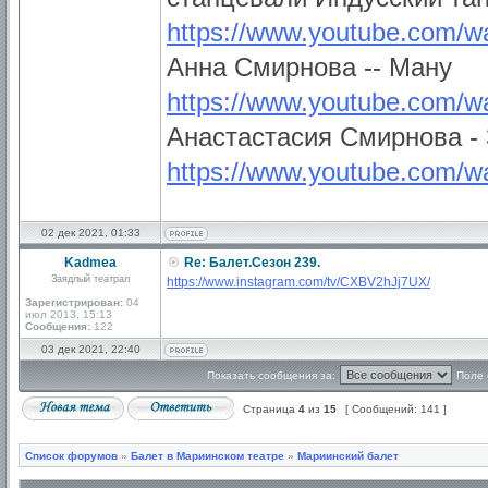
https://www.youtube.com
Анна Смирнова -- Ману
https://www.youtube.com
Анастастасия Смирнова - 
https://www.youtube.com/
02 дек 2021, 01:33
Kadmea
Re: Балет.Сезон 239.
Заядлый театрал
https://www.instagram.com/tv/CXBV2hJj7UX/
Зарегистрирован:
04
июл 2013, 15:13
Сообщения:
122
03 дек 2021, 22:40
Показать сообщения за:
Поле 
Страница
4
из
15
[ Сообщений: 141 ]
Список форумов
»
Балет в Мариинском театре
»
Мариинский балет