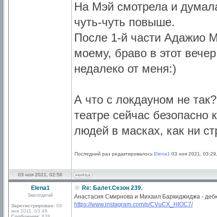
На Мэй смотрела и думала
чуть-чуть повыше.
После 1-й части Адажио 
моему, браво в этот вечер 
недалеко от меня:)
А что с локдауном не так
театре сейчас безопасно 
людей в масках, как ни ст
Последний раз редактировалось
Elena1
03 ноя 2021, 03:29
03 ноя 2021, 02:56
Elena1
Re: Балет.Сезон 239.
Завсегдатай
Анастасия Смирнова и Михаил Баркиджиджа - дебю
https://www.instagram.com/p/CVuCX_HIOC7/
Зарегистрирован:
08
янв 2011, 03:46
Сообщения:
838