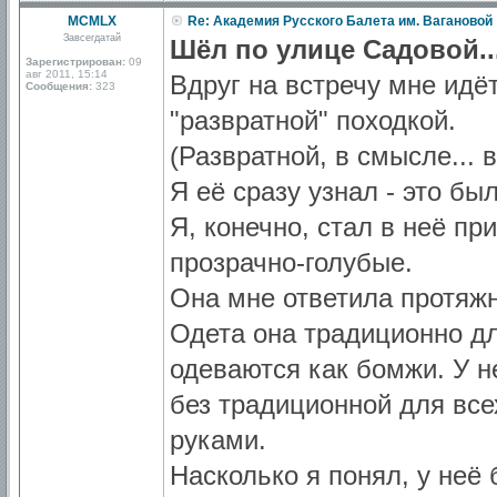
MCMLX
Re: Академия Русского Балета им. Вагановой
Завсегдатай
Шёл по улице Садовой..
Зарегистрирован:
09
авг 2011, 15:14
Вдруг на встречу мне идё
Сообщения:
323
"развратной" походкой.
(Развратной, в смысле... 
Я её сразу узнал - это бы
Я, конечно, стал в неё пр
прозрачно-голубые.
Она мне ответила протяжн
Одета она традиционно дл
одеваются как бомжи. У н
без традиционной для все
руками.
Насколько я понял, у неё