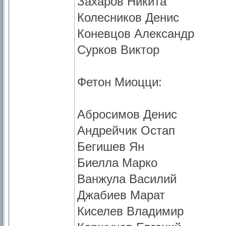
Захаров Никита
Колесников Денис
Коневцов Александр
Сурков Виктор
Фетон Миоцци:
Абросимов Денис
Андрейчик Остап
Бегишев Ян
Биелла Марко
Ванжула Василий
Джабиев Марат
Киселев Владимир