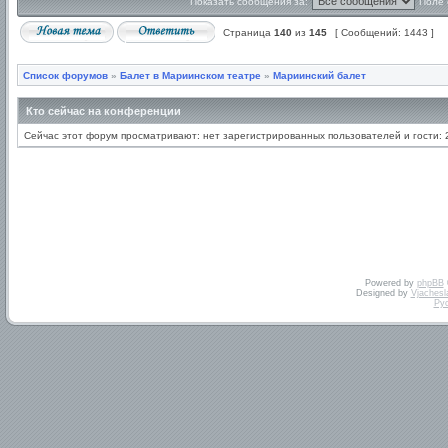
Показать сообщения за:
Поле 
Страница
140
из
145
[ Сообщений: 1443 ]
Список форумов
»
Балет в Мариинском театре
»
Мариинский балет
Кто сейчас на конференции
Сейчас этот форум просматривают: нет зарегистрированных пользователей и гости: 
Powered by
phpBB
Designed by
Vjachesl
Ру