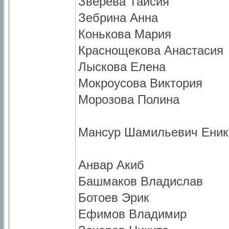
Зверева Таисия
Зебрина Анна
Конькова Мария
Краснощекова Анастасия
Лыскова Елена
Мокроусова Виктория
Морозова Полина
Мансур Шамильевич Еник
Анвар Акиб
Башмаков Владислав
Ботоев Эрик
Ефимов Владимир