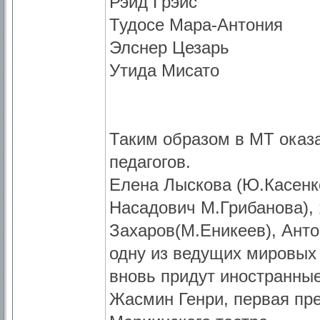
Рэйд Грэйс
Тудосе Мара-Антония
Элснер Цезарь
Утида Мисато
Таким образом в МТ оказ
педагогов.
Елена Лыскова (Ю.Касенко
Насадович М.Грибанова),
Захаров(М.Еникеев), Ант
одну из ведущих мировых 
вновь придут иностранны
Жасмин Генри, первая пр