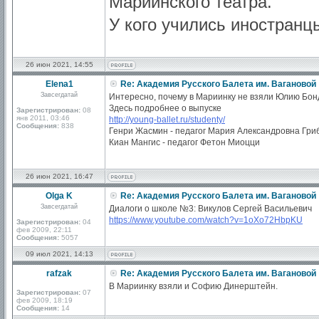
Мариинского театра.
У кого учились иностранцы
26 июн 2021, 14:55
Elena1
Re: Академия Русского Балета им. Вагановой
Завсегдатай
Интересно, почему в Мариинку не взяли Юлию Бон
Здесь подробнее о выпуске
Зарегистрирован:
08
янв 2011, 03:46
http://young-ballet.ru/studenty/
Сообщения:
838
Генри Жасмин - педагог Мария Александровна Гри
Киан Мангис - педагог Фетон Миоцци
26 июн 2021, 16:47
Olga K
Re: Академия Русского Балета им. Вагановой
Завсегдатай
Диалоги о школе №3: Викулов Сергей Васильевич
https://www.youtube.com/watch?v=1oXo72HbpKU
Зарегистрирован:
04
фев 2009, 22:11
Сообщения:
5057
09 июл 2021, 14:13
rafzak
Re: Академия Русского Балета им. Вагановой
В Мариинку взяли и Софию Динерштейн.
Зарегистрирован:
07
фев 2009, 18:19
Сообщения:
14