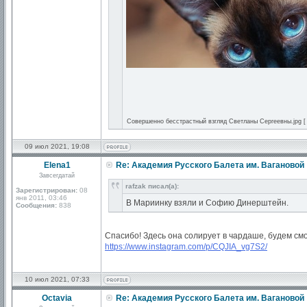
Совершенно бесстрастный взгляд Светланы Сергеевны.jpg [ 1
09 июл 2021, 19:08
Elena1
Re: Академия Русского Балета им. Вагановой
Завсегдатай
rafzak писал(а):
Зарегистрирован:
08
янв 2011, 03:46
В Мариинку взяли и Софию Динерштейн.
Сообщения:
838
Спасибо! Здесь она солирует в чардаше, будем смо
https://www.instagram.com/p/CQJIA_vg7S2/
10 июл 2021, 07:33
Octavia
Re: Академия Русского Балета им. Вагановой