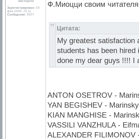
Завсегдатай
Ф.Миоцци своим читателя
Зарегистрирован:
04
фев 2009, 22:11
Сообщения:
5057
Цитата:
My greatest satisfaction 
students has been hired i
done my dear guys !!!! I 
ANTON OSETROV - Marinsky 
YAN BEGISHEV - Marinsky Ba
KIAN MANGHISE - Marinsky B
VASSILI VANZHULA - Eifman 
ALEXANDER FILIMONOV - Eif