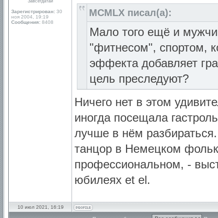
Завсегдатай
MCMLX писал(а):
Зарегистрирован:
30
ноя 2004, 19:19
Сообщения:
8408
Мало того ещё и мужчи
"фитнесом", спортом, 
эффекта добавляет гра
цель преследуют?
Ничего нет в этом удивит
иногда посещала гастроль
лучше в нём разбираться.
танцор в Hемецком фольк
профессиональнoм, - выст
юбилеях et el.
10 июл 2021, 16:19