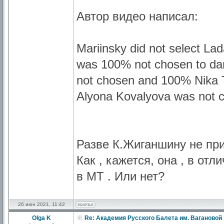
Автор видео написал:
Mariinsky did not select La
was 100% not chosen to da
not chosen and 100% Nika Ts
Alyona Kovalyova was not c
Разве К.Жиганшину не пр
Как , кажется, она , в от
в МТ . Или нет?
26 июн 2021, 11:42
Olga K
Re: Академия Русского Балета им. Вагановой