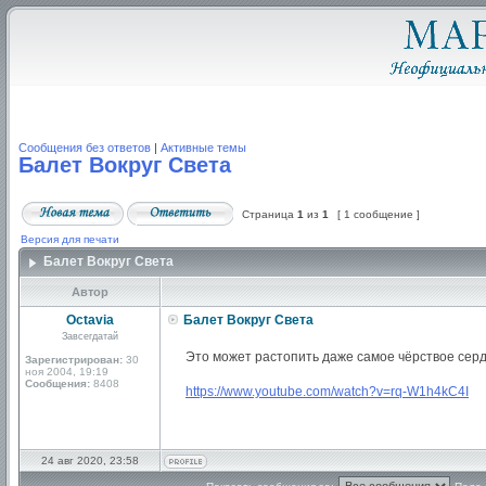
Сообщения без ответов
|
Активные темы
Балет Вокруг Света
Страница
1
из
1
[ 1 сообщение ]
Версия для печати
Балет Вокруг Света
Автор
Octavia
Балет Вокруг Света
Завсегдатай
Это может растопить даже самое чёрствое серд
Зарегистрирован:
30
ноя 2004, 19:19
Сообщения:
8408
https://www.youtube.com/watch?v=rq-W1h4kC4I
24 авг 2020, 23:58