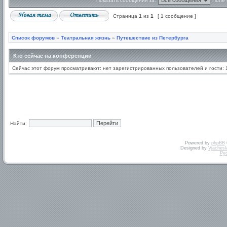
Показать сообщения за:
Поле 
Страница
1
из
1
[ 1 сообщение ]
Список форумов
»
Театральная жизнь
»
Путешествие из Петербурга
Кто сейчас на конференции
Сейчас этот форум просматривают: нет зарегистрированных пользователей и гости: 
Найти:
Powered by
phpBB
Designed by
Vjachesl
Ру