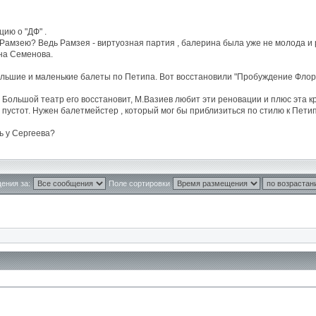
ию о "ДФ" .
амзею? Ведь Рамзея - виртуозная партия , балерина была уже не молода и р
дна Семенова.
ольшие и маленькие балеты по Петипа. Вот восстановили "Пробуждение Флоры" 
 Большой театр его восстановит, М.Вазиев любит эти реновации и плюс эта кр
го пустот. Нужен балетмейстер , который мог бы приблизиться по стилю к Пе
ь у Сергеева?
ения за:
Поле сортировки