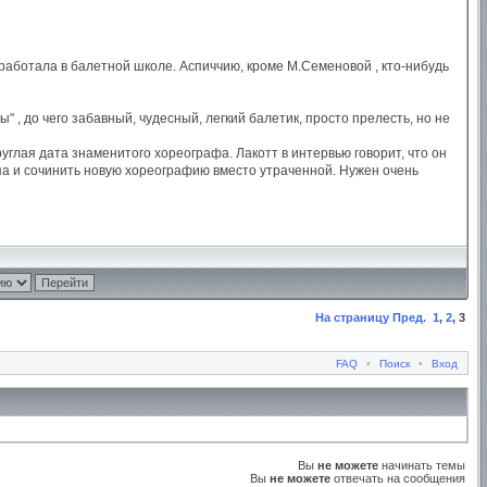
аботала в балетной школе. Аспиччию, кроме М.Семеновой , кто-нибудь
, до чего забавный, чудесный, легкий балетик, просто прелесть, но не
углая дата знаменитого хореографа. Лакотт в интервью говорит, что он
типа и сочинить новую хореографию вместо утраченной. Нужен очень
На страницу
Пред.
1
,
2
,
3
FAQ
•
Поиск
•
Вход
Вы
не можете
начинать темы
Вы
не можете
отвечать на сообщения