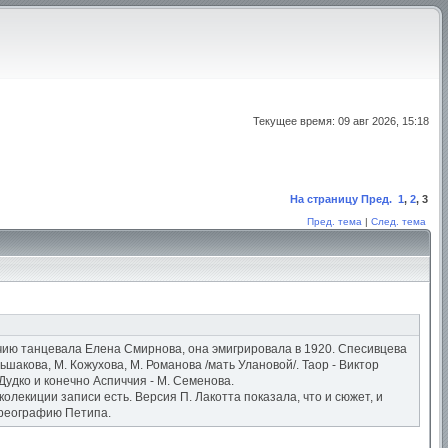
Текущее время: 09 авг 2026, 15:18
На страницу
Пред.
1
,
2
,
3
Пред. тема
|
След. тема
чию танцевала Елена Смирнова, она эмигрировала в 1920. Спесивцева
шакова, М. Кожухова, М. Романова /мать Улановой/. Таор - Виктор
Дудко и конечно Аспиччия - М. Семенова.
екиции записи есть. Версия П. Лакотта показала, что и сюжет, и
ореографию Петипа.