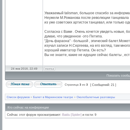
Уважаемый talisman, большое спасибо за информац
Неужели М.Романова после революции танцевала Р
из уже советских артисток танцевал, или только о
Согласна с Вами . Очень хочется увидеть новые, б
думаю, что увиденное -это Петипа.
"Дочь фараона" - большой , эпический балет.Может
изучал записи Н.Сергеева, на его взгляд, там мно
хороший имитатор Петипа. Он есть?
Вы не знаете, какие не идущие сейчас балеты , ест
24 янв 2016, 22:49
Показать сообщ
Страница
3
из
3
[ Сообщений: 21 ]
Список форумов
»
Балет в Мариинском театре
»
Околобалетные разговоры
Кто сейчас на конференции
Сейчас этот форум просматривают:
Baidu [Spider]
и гости: 9