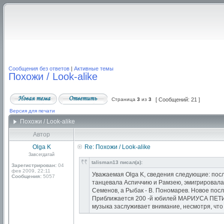
Сообщения без ответов
|
Активные темы
Похожи / Look-alike
Страница
3
из
3
[ Сообщений: 21 ]
Версия для печати
Похожи / Look-alike
Автор
Olga K
Re: Похожи / Look-alike
Завсегдатай
talisman13 писал(а):
Зарегистрирован:
04
фев 2009, 22:11
Уважаемая Olga K, сведения следующие: пос
Сообщения:
5057
танцевала Аспиччию и Рамзею, эмигрировала в
Семенов, а Рыбак - В. Пономарев. Новое посл
Приближается 200 -й юбилей МАРИУСА ПЕТИПА!
музыка заслуживает внимание, несмотря, что