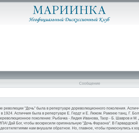
Сообщение
ле революции "Дочь" была в репертуаре дореволюционного поколения. Аспич
 1924. Аспиччия была в репертуаре Е. Гердт и Е. Люком. Рамзею танц. Г. Боль
ереволюционное поколение: Рыбачка - Лидия Иванова, Таор - Б. Шавров и М. 
 Дай Бог, чтобы воскресили оригинальную "Дочь Фараона". В Гарвардской кол
 десетилетиями нам внушали обратное. Но, главное, чтобы прикоснулись к х