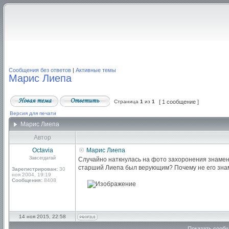
Сообщения без ответов
|
Активные темы
Марис Лиепа
Страница
1
из
1
[ 1 сообщение ]
Версия для печати
Марис Лиепа
Автор
Octavia
Марис Лиепа
Завсегдатай
Случайно наткнулась на фото захоронения знамени
старший Лиепа был верующим? Почему не его зна
Зарегистрирован:
30
ноя 2004, 19:19
Сообщения:
8408
14 ноя 2015, 22:58
Показать сообщ