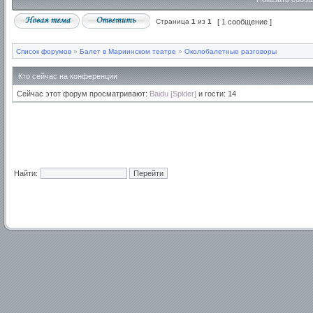
Страница
1
из
1
[ 1 сообщение ]
Список форумов
»
Балет в Мариинском театре
»
Околобалетные разговоры
Кто сейчас на конференции
Сейчас этот форум просматривают:
Baidu [Spider]
и гости: 14
Найти: