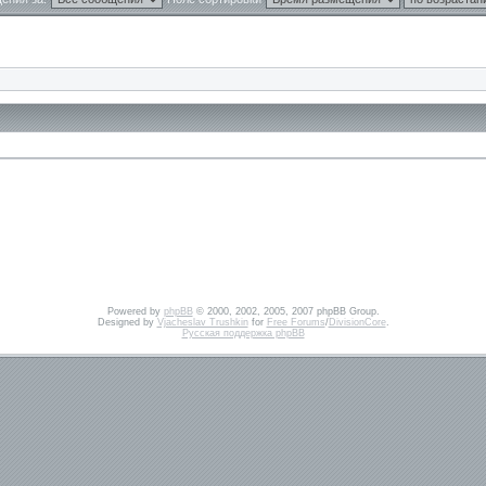
Powered by
phpBB
© 2000, 2002, 2005, 2007 phpBB Group.
Designed by
Vjacheslav Trushkin
for
Free Forums
/
DivisionCore
.
Русская поддержка phpBB