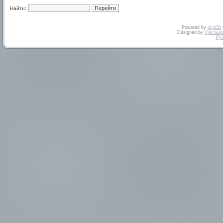
Найти:
Powered by
phpBB
Designed by
Vjachesl
Ру