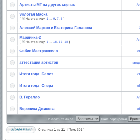
Артисты МТ на других сценах
Ar
Золотая Маска
[
На страницу:
1
...
6
,
7
,
8
]
Алексей Марков и Екатерина Галанова
Мариинка-2
Ar
[
На страницу:
1
...
16
,
17
,
18
]
Фабио Мастранжело
c
аттестация артистов
моде
Итоги года: Балет
c
Итоги года: Опера
c
В. Герелло
Ar
Вероника Джиоева
c
Показать темы за:
Поле сортировки
Страница
1
из
21
[ Тем: 301 ]