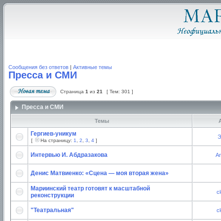
Сообщения без ответов
|
Активные темы
Пресса и СМИ
Страница
1
из
21
[ Тем: 301 ]
Пресса и СМИ
Темы
А
Гергиев-уникум
Э
[
На страницу:
1
,
2
,
3
,
4
]
Интервью И. Абдразакова
Ar
Денис Матвиенко: «Сцена — моя вторая жена»
Мариинский театр готовят к масштабной
c
реконструкции
"Театральная"
c