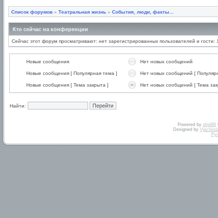
Список форумов
»
Театральная жизнь
»
События, люди, факты...
Кто сейчас на конференции
Сейчас этот форум просматривают: нет зарегистрированных пользователей и гости: 
Новые сообщения
Нет новых сообщений
Новые сообщения [ Популярная тема ]
Нет новых сообщений [ Популярн
Новые сообщения [ Тема закрыта ]
Нет новых сообщений [ Тема зак
Найти:
Powered by
phpBB
Designed by
Vjachesl
Ру