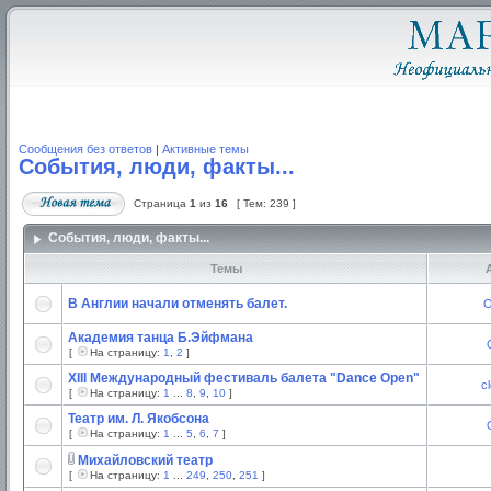
Сообщения без ответов
|
Активные темы
События, люди, факты...
Страница
1
из
16
[ Тем: 239 ]
События, люди, факты...
Темы
А
В Англии начали отменять балет.
O
Академия танца Б.Эйфмана
[
На страницу:
1
,
2
]
XIII Международный фестиваль балета "Dance Open"
c
[
На страницу:
1
...
8
,
9
,
10
]
Театр им. Л. Якобсона
[
На страницу:
1
...
5
,
6
,
7
]
Михайловский театр
[
На страницу:
1
...
249
,
250
,
251
]