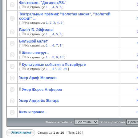
Фестиваль "Дягилев.P.S."
[
На страницу:
1
...
4
,
5
,
6
]
Театральные премии: "Золотая маска", "Золотой
софит"...
[
На страницу:
1
,
2
,
3
,
4
,
5
]
Балет Б. Эйфмана
[
На страницу:
1
...
4
,
5
,
6
]
Большой балет
[
На страницу:
1
...
6
,
7
,
8
]
Жизнь вокруг...
[
На страницу:
1
...
8
,
9
,
10
]
Культурные события в Петербурге
[
На страницу:
1
...
37
,
38
,
39
]
Умер Ариф Меликов
Умер Жорес Алферов
Умер Андрейс Жагарс
Китч и прочее...
C
Показать темы за:
Поле сортировки
Страница
1
из
16
[ Тем: 239 ]