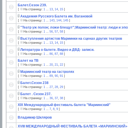
Балет.Сезон 239.
[
На страницу:
1
...
13
,
14
,
15
]
Академия Русского Балета им. Вагановой
[
На страницу:
1
...
143
,
144
,
145
]
"Театр уж полон; ложи блещут";Мариинский театр: люди и эпо
[
На страницу:
1
...
56
,
57
,
58
]
Выступления артистов Мариинки на сценах других театров
[
На страницу:
1
...
13
,
14
,
15
]
Литература о балете. Видео и ДВД- записи.
[
На страницу:
1
...
86
,
87
,
88
]
Балет на ТВ
[
На страницу:
1
...
20
,
21
,
22
]
Мариинский театр на гастролях
[
На страницу:
1
...
89
,
90
,
91
]
Балет.Сезон 238
[
На страницу:
1
...
27
,
28
,
29
]
Балет . Сезон 237.
[
На страницу:
1
...
36
,
37
,
38
]
XIX Международный фестиваль балета "Мариинский"
[
На страницу:
1
...
7
,
8
,
9
]
Владимир Шкляров
XVIII МЕЖДУНАРОДНЫЙ ФЕСТИВАЛЬ БАЛЕТА «МАРИИНСКИЙ»