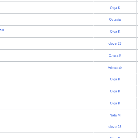
Olga K
Octavia
хи
Olga K
clover23
Ольга К
Arimatrak
Olga K
Olga K
Olga K
Nata M
clover23