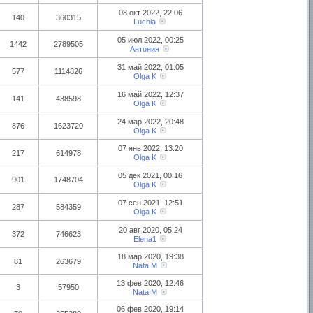
08 окт 2022, 22:06
140
360315
Luchia
05 июл 2022, 00:25
1442
2789505
Антония
31 май 2022, 01:05
577
1114826
Olga K
16 май 2022, 12:37
141
438598
Olga K
24 мар 2022, 20:48
876
1623720
Olga K
07 янв 2022, 13:20
217
614978
Olga K
05 дек 2021, 00:16
901
1748704
Olga K
07 сен 2021, 12:51
287
584359
Olga K
20 авг 2020, 05:24
372
746623
Elena1
18 мар 2020, 19:38
81
263679
Nata M
13 фев 2020, 12:46
3
57950
Nata M
06 фев 2020, 19:14