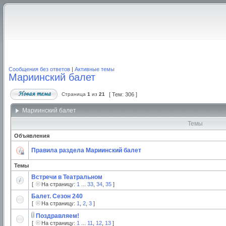
Сообщения без ответов
|
Активные темы
Мариинский балет
Страница
1
из
21
[ Тем: 306 ]
Мариинский балет
Темы
Объявления
Правила раздела Мариинский балет
Темы
Встречи в Театральном
[
На страницу:
1
...
33
,
34
,
35
]
Балет. Сезон 240
[
На страницу:
1
,
2
,
3
]
Поздравляем!
[
На страницу:
1
...
11
,
12
,
13
]