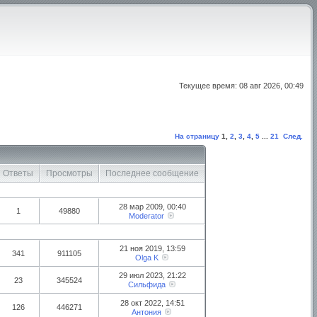
Текущее время: 08 авг 2026, 00:49
На страницу
1
,
2
,
3
,
4
,
5
...
21
След.
Ответы
Просмотры
Последнее сообщение
28 мар 2009, 00:40
1
49880
Moderator
21 ноя 2019, 13:59
341
911105
Olga K
29 июл 2023, 21:22
23
345524
Сильфида
28 окт 2022, 14:51
126
446271
Антония