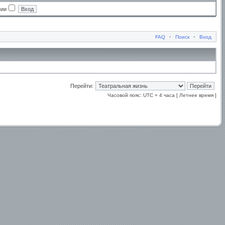
нии
FAQ
•
Поиск
•
Вход
Перейти:
Часовой пояс: UTC + 4 часа [ Летнее время ]