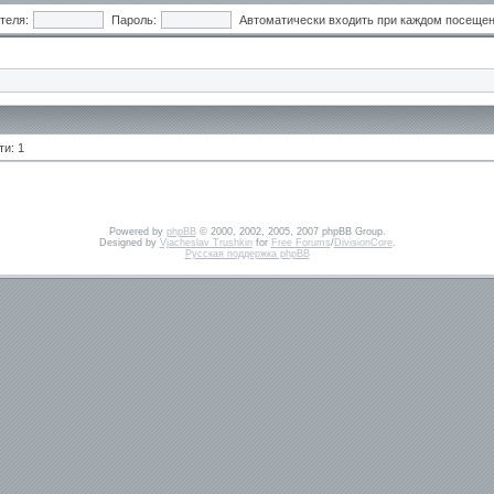
теля:
Пароль:
Автоматически входить при каждом посеще
и: 1
Powered by
phpBB
© 2000, 2002, 2005, 2007 phpBB Group.
Designed by
Vjacheslav Trushkin
for
Free Forums
/
DivisionCore
.
Русская поддержка phpBB