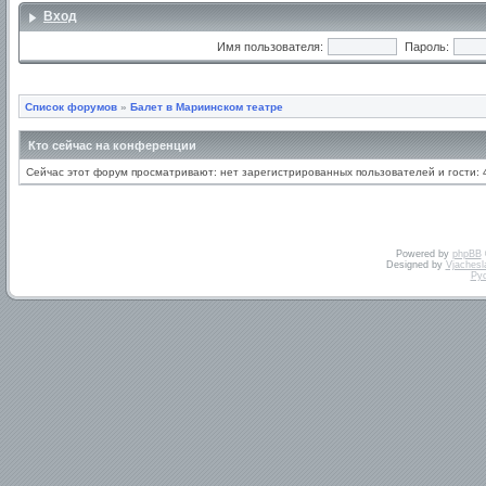
Вход
Имя пользователя:
Пароль:
Список форумов
»
Балет в Мариинском театре
Кто сейчас на конференции
Сейчас этот форум просматривают: нет зарегистрированных пользователей и гости: 
Powered by
phpBB
Designed by
Vjachesl
Ру