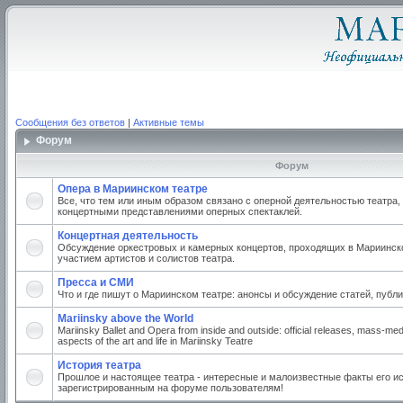
Сообщения без ответов
|
Активные темы
Форум
Форум
Опера в Мариинском театре
Все, что тем или иным образом связано с оперной деятельностью театра,
концертными представлениями оперных спектаклей.
Концертная деятельность
Обсуждение оркестровых и камерных концертов, проходящих в Мариинско
участием артистов и солистов театра.
Пресса и СМИ
Что и где пишут о Мариинском театре: анонсы и обсуждение статей, публи
Mariinsky above the World
Mariinsky Ballet and Opera from inside and outside: official releases, mass-med
aspects of the art and life in Mariinsky Teatre
История театра
Прошлое и настоящее театра - интересные и малоизвестные факты его ис
зарегистрированным на форуме пользователям!