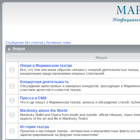
Сообщения без ответов
|
Активные темы
Форум
Форум
Опера в Мариинском театре
Все, что тем или иным образом связано с оперной деятельностью театра,
концертными представлениями оперных спектаклей.
Концертная деятельность
Обсуждение оркестровых и камерных концертов, проходящих в Мариинско
участием артистов и солистов театра.
Пресса и СМИ
Что и где пишут о Мариинском театре: анонсы и обсуждение статей, публи
Mariinsky above the World
Mariinsky Ballet and Opera from inside and outside: official releases, mass-med
aspects of the art and life in Mariinsky Teatre
История театра
Прошлое и настоящее театра - интересные и малоизвестные факты его ис
зарегистрированным на форуме пользователям!