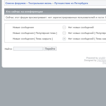
Список форумов
»
Театральная жизнь
»
Путешествие из Петербурга
Кто сейчас на конференции
Сейчас этот форум просматривают: нет зарегистрированных пользователей и гости: 
Новые сообщения
Нет новых сообщений
Новые сообщения [ Популярная тема ]
Нет новых сообщений [ Популярн
Новые сообщения [ Тема закрыта ]
Нет новых сообщений [ Тема зак
Найти:
Powered by
phpBB
Designed by
Vjachesl
Ру