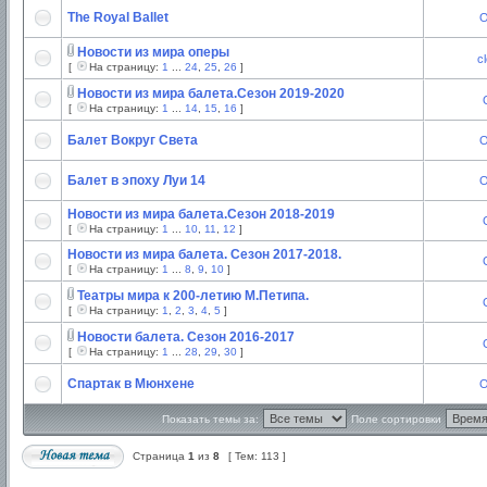
The Royal Ballet
O
Новости из мира оперы
c
[
На страницу:
1
...
24
,
25
,
26
]
Новости из мира балета.Сезон 2019-2020
[
На страницу:
1
...
14
,
15
,
16
]
Балет Вокруг Света
O
Балет в эпоху Луи 14
O
Новости из мира балета.Сезон 2018-2019
[
На страницу:
1
...
10
,
11
,
12
]
Новости из мира балета. Сезон 2017-2018.
[
На страницу:
1
...
8
,
9
,
10
]
Театры мира к 200-летию М.Петипа.
[
На страницу:
1
,
2
,
3
,
4
,
5
]
Новости балета. Сезон 2016-2017
[
На страницу:
1
...
28
,
29
,
30
]
Спартак в Мюнхене
O
Показать темы за:
Поле сортировки
Страница
1
из
8
[ Тем: 113 ]