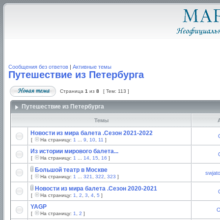
Сообщения без ответов
|
Активные темы
Путешествие из Петербурга
Страница
1
из
8
[ Тем: 113 ]
Путешествие из Петербурга
Темы
А
Новости из мира балета .Сезон 2021-2022
[
На страницу:
1
...
9
,
10
,
11
]
Из истории мирового балета...
[
На страницу:
1
...
14
,
15
,
16
]
Большой театр в Москве
swjat
[
На страницу:
1
...
321
,
322
,
323
]
Новости из мира балета .Сезон 2020-2021
[
На страницу:
1
,
2
,
3
,
4
,
5
]
YAGP
O
[
На страницу:
1
,
2
]