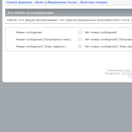
Список форумов
»
Балет в Мариинском театре
»
Балетная галерея
Кто сейчас на конференции
Сейчас этот форум просматривают: нет зарегистрированных пользователей и гости: 
Новые сообщения
Нет новых сообщений
Новые сообщения [ Популярная тема ]
Нет новых сообщений [ Популярн
Новые сообщения [ Тема закрыта ]
Нет новых сообщений [ Тема зак
Powered by
phpBB
Designed by
Vjachesl
Ру