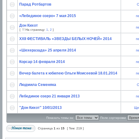
Парад Ротбартов
O
«Лебединое озеро» 7 мая 2015
n
Дон Кихот
n
[
На страницу:
1
,
2
]
XXII ФЕСТИВАЛЬ «ЗВЕЗДЫ БЕЛЫХ НОЧЕЙ» 2014
n
«Шехеразада» 25 апреля 2014
n
Корсар 14 февраля 2014
n
Вечер балета к юбилею Ольги Моисеевой 18.01.2014
n
Людмилa Семеняка
O
Лебединое озеро 21 января 2013
n
"Дон Кихот" 10/01/2013
Ще
Показать темы за:
Поле сортировки
Страница
1
из
15
[ Тем: 219 ]