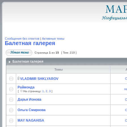
Сообщения без ответов
|
Активные темы
Балетная галерея
Страница
1
из
15
[ Тем: 219 ]
Балетная галерея
Темы
А
VLADIMIR SHKLYAROV
O
Раймонда
n
[
На страницу:
1
,
2
,
3
]
Дарья Ионова
O
Ольга Смирнова
O
MAY NAGAHISA
O