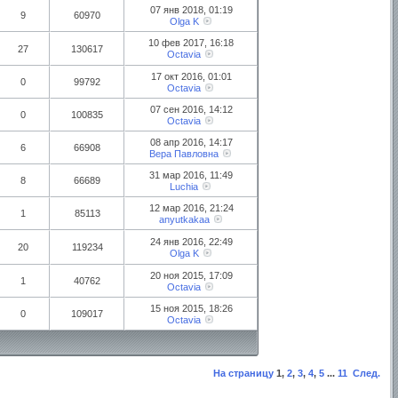
07 янв 2018, 01:19
9
60970
Olga K
10 фев 2017, 16:18
27
130617
Octavia
17 окт 2016, 01:01
0
99792
Octavia
07 сен 2016, 14:12
0
100835
Octavia
08 апр 2016, 14:17
6
66908
Вера Павловна
31 мар 2016, 11:49
8
66689
Luchia
12 мар 2016, 21:24
1
85113
anyutkakaa
24 янв 2016, 22:49
20
119234
Olga K
20 ноя 2015, 17:09
1
40762
Octavia
15 ноя 2015, 18:26
0
109017
Octavia
На страницу
1
,
2
,
3
,
4
,
5
...
11
След.