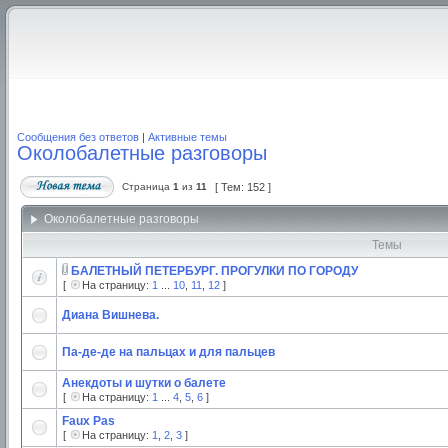
Сообщения без ответов
|
Активные темы
Околобалетные разговоры
Страница
1
из
11
[ Тем: 152 ]
Околобалетные разговоры
Темы
БАЛЕТНЫЙ ПЕТЕРБУРГ. ПРОГУЛКИ ПО ГОРОДУ
[
На страницу:
1
...
10
,
11
,
12
]
Диана Вишнева.
Па-де-де на пальцах и для пальцев
Анекдоты и шутки о балете
[
На страницу:
1
...
4
,
5
,
6
]
Faux Pas
[
На страницу:
1
,
2
,
3
]