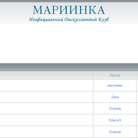
Автор
каштанка
Zena
Octavia
Ольга К
Octavia