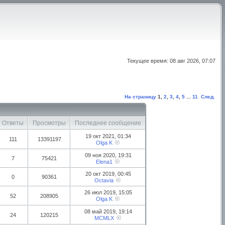
Текущее время: 08 авг 2026, 07:07
На страницу
1
,
2
,
3
,
4
,
5
...
11
След.
Ответы
Просмотры
Последнее сообщение
19 окт 2021, 01:34
111
13391197
Olga K
09 ноя 2020, 19:31
7
75421
Elena1
20 окт 2019, 00:45
0
90361
Octavia
26 июл 2019, 15:05
52
208905
Olga K
08 май 2019, 19:14
24
120215
MCMLX