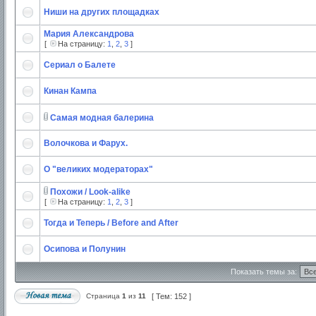
Ниши на других площадках
Мария Александрова
[
На страницу:
1
,
2
,
3
]
Сериал о Балете
Кинан Кампа
Самая модная балерина
Волочкова и Фарух.
О "великих модераторах"
Похожи / Look-alike
[
На страницу:
1
,
2
,
3
]
Тогда и Теперь / Before and After
Осипова и Полунин
Показать темы за:
Страница
1
из
11
[ Тем: 152 ]