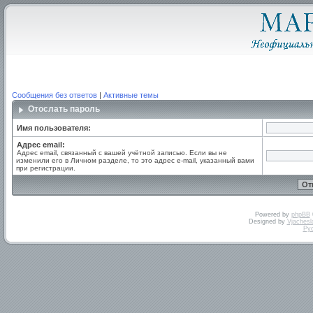
Сообщения без ответов
|
Активные темы
Отослать пароль
Имя пользователя:
Адрес email:
Адрес email, связанный с вашей учётной записью. Если вы не
изменили его в Личном разделе, то это адрес e-mail, указанный вами
при регистрации.
Powered by
phpBB
Designed by
Vjachesl
Ру