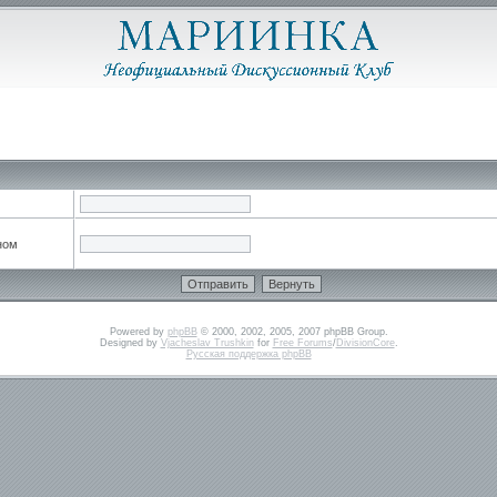
ном
Powered by
phpBB
© 2000, 2002, 2005, 2007 phpBB Group.
Designed by
Vjacheslav Trushkin
for
Free Forums
/
DivisionCore
.
Русская поддержка phpBB