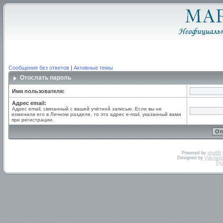
Сообщения без ответов
|
Активные темы
Отослать пароль
Имя пользователя:
Адрес email:
Адрес email, связанный с вашей учётной записью. Если вы не
изменили его в Личном разделе, то это адрес e-mail, указанный вами
при регистрации.
Powered by
phpBB
Designed by
Vjachesl
Ру