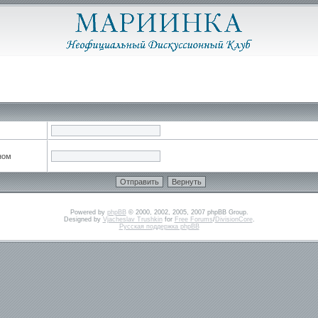
ном
Powered by
phpBB
© 2000, 2002, 2005, 2007 phpBB Group.
Designed by
Vjacheslav Trushkin
for
Free Forums
/
DivisionCore
.
Русская поддержка phpBB