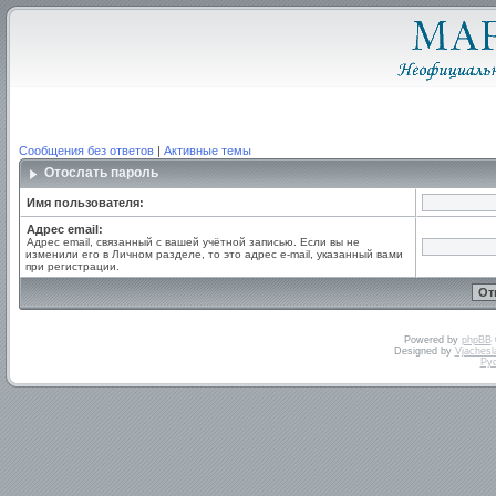
Сообщения без ответов
|
Активные темы
Отослать пароль
Имя пользователя:
Адрес email:
Адрес email, связанный с вашей учётной записью. Если вы не
изменили его в Личном разделе, то это адрес e-mail, указанный вами
при регистрации.
Powered by
phpBB
Designed by
Vjachesl
Ру