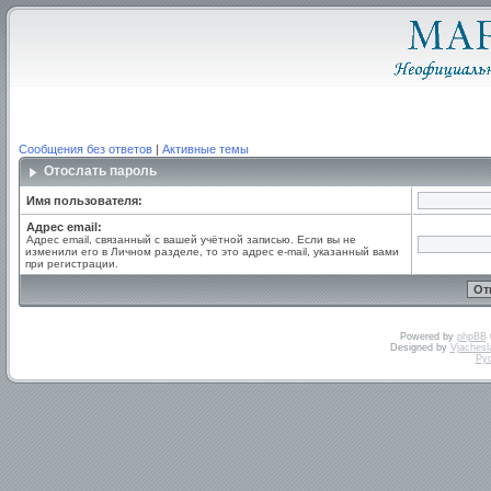
Сообщения без ответов
|
Активные темы
Отослать пароль
Имя пользователя:
Адрес email:
Адрес email, связанный с вашей учётной записью. Если вы не
изменили его в Личном разделе, то это адрес e-mail, указанный вами
при регистрации.
Powered by
phpBB
Designed by
Vjachesl
Ру