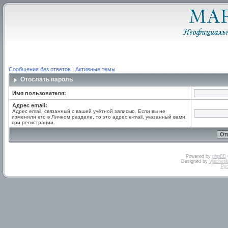
Сообщения без ответов
|
Активные темы
Отослать пароль
Имя пользователя:
Адрес email:
Адрес email, связанный с вашей учётной записью. Если вы не
изменили его в Личном разделе, то это адрес e-mail, указанный вами
при регистрации.
Powered by
phpBB
Designed by
Vjachesl
Ру