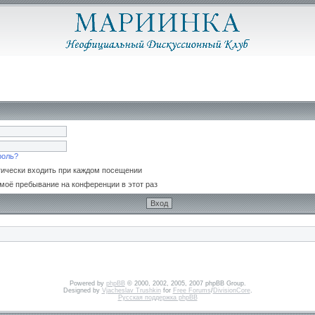
роль?
ически входить при каждом посещении
моё пребывание на конференции в этот раз
Powered by
phpBB
© 2000, 2002, 2005, 2007 phpBB Group.
Designed by
Vjacheslav Trushkin
for
Free Forums
/
DivisionCore
.
Русская поддержка phpBB