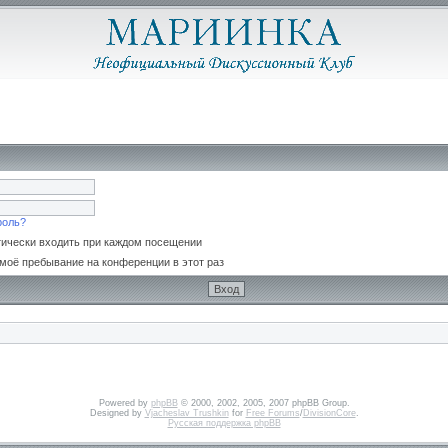
роль?
ически входить при каждом посещении
моё пребывание на конференции в этот раз
Powered by
phpBB
© 2000, 2002, 2005, 2007 phpBB Group.
Designed by
Vjacheslav Trushkin
for
Free Forums
/
DivisionCore
.
Русская поддержка phpBB