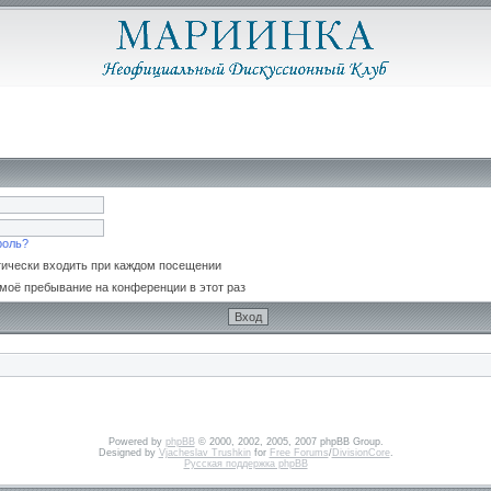
роль?
ически входить при каждом посещении
моё пребывание на конференции в этот раз
Powered by
phpBB
© 2000, 2002, 2005, 2007 phpBB Group.
Designed by
Vjacheslav Trushkin
for
Free Forums
/
DivisionCore
.
Русская поддержка phpBB