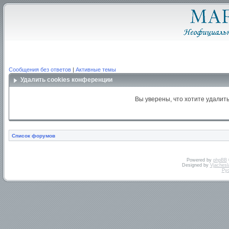
Сообщения без ответов
|
Активные темы
Удалить cookies конференции
Вы уверены, что хотите удалит
Список форумов
Powered by
phpBB
Designed by
Vjachesl
Ру