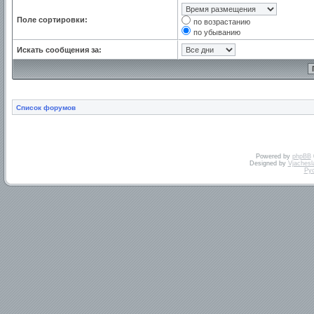
Поле сортировки:
по возрастанию
по убыванию
Искать сообщения за:
Список форумов
Powered by
phpBB
Designed by
Vjachesl
Ру